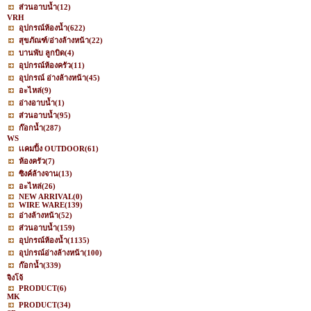
ส่วนอาบน้ำ
(12)
VRH
อุปกรณ์ห้องน้ำ
(622)
สุขภัณฑ์/อ่างล้างหน้า
(22)
บานพับ ลูกบิด
(4)
อุปกรณ์ห้องครัว
(11)
อุปกรณ์ อ่างล้างหน้า
(45)
อะไหล่
(9)
อ่างอาบน้ำ
(1)
ส่วนอาบน้ำ
(95)
ก๊อกน้ำ
(287)
WS
เเคมปิ้ง OUTDOOR
(61)
ห้องครัว
(7)
ซิงค์ล้างจาน
(13)
อะไหล่
(26)
NEW ARRIVAL
(0)
WIRE WARE
(139)
อ่างล้างหน้า
(52)
ส่วนอาบน้ำ
(159)
อุปกรณ์ห้องน้ำ
(1135)
อุปกรณ์อ่างล้างหน้า
(100)
ก๊อกน้ำ
(339)
จิงโจ้
PRODUCT
(6)
MK
PRODUCT
(34)