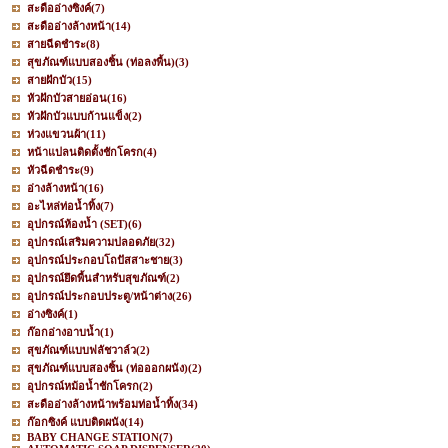
สะดืออ่างซิงค์
(7)
สะดืออ่างล้างหน้า
(14)
สายฉีดชำระ
(8)
สุขภัณฑ์แบบสองชิ้น (ท่อลงพื้น)
(3)
สายฝักบัว
(15)
หัวฝักบัวสายอ่อน
(16)
หัวฝักบัวแบบก้านแข็ง
(2)
ห่วงแขวนผ้า
(11)
หน้าแปลนติดตั้งชักโครก
(4)
หัวฉีดชำระ
(9)
อ่างล้างหน้า
(16)
อะไหล่ท่อน้ำทิ้ง
(7)
อุปกรณ์ห้องน้ำ (SET)
(6)
อุปกรณ์เสริมความปลอดภัย
(32)
อุปกรณ์ประกอบโถปัสสาะชาย
(3)
อุปกรณ์ยึดพื้นสำหรับสุขภัณฑ์
(2)
อุปกรณ์ประกอบประตู/หน้าต่าง
(26)
อ่างซิงค์
(1)
ก๊อกอ่างอาบน้ำ
(1)
สุขภัณฑ์แบบฟลัชวาล์ว
(2)
สุขภัณฑ์แบบสองชิ้น (ท่อออกผนัง)
(2)
อุปกรณ์หม้อน้ำชักโครก
(2)
สะดืออ่างล้างหน้าพร้อมท่อน้ำทิ้ง
(34)
ก๊อกซิงค์ แบบติดผนัง
(14)
BABY CHANGE STATION
(7)