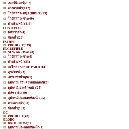
เฟอร์นิเจอร์
(292)
อ่างอาบน้ำ
(112)
โถปัสสาวะหญิง (BIDET)
(29)
โถปัสสาวะชาย
(60)
อ่างล้างหน้า
(416)
CONTI PLUS
ฟลัชวาล์ว
(4)
ก๊อกน้ำ
(23)
ESTHER
PRODUCT
(639)
ENGLEFIELD
NEW ARRIVAL
(0)
โถปัสสาวะชาย
(4)
อ่างล้างหน้า
(23)
อะไหล่ / SPARE PART
(16)
สุขภัณฑ์
(23)
เครื่องทำน้ำอุ่น
(7)
อุปกรณ์เสริมความปลอดภัย
(7)
อุปกรณ์ อ่างล้างหน้า
(25)
ฟลัชวาล์ว
(10)
อุปกรณ์ประกอบห้องน้ำ
(55)
ส่วนอาบน้ำ
(50)
ก๊อกน้ำ
(132)
GC
PRODUCT
(48)
GLOBO
BATHROOM
(9)
อุปกรณ์ประกอบห้องน้ำ
(1)