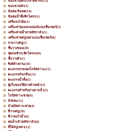
ขอแขวนฝักบัว/สายชำระ
(12)
ขอแขวนผ้า
(3)
ข้อต่อ/ข้อลด
(14)
ข้อต่อน้ำทิ้งชักโครก
(1)
เครื่องเป่ามือ
(1)
เครื่องจ่ายแอลกอฮอล์แบบเซ็นเซอร์
(3)
เครื่องจ่ายน้ำยาฟลัชวาล์ว
(1)
เครื่องจ่ายสบู่เหลวแบบเซ็นเซอร์
(0)
จานวางสบู่
(1)
ชั้นวางของ
(20)
ชุดกดชำระชักโครก
(60)
ชั้นวางผ้า
(1)
ซิงค์ล้างจาน
(10)
ตะแกรงกรองผงโถปัสสาวะ
(15)
ตะแกรงกันกลิ่น
(23)
ตะแกรงน้ำทิ้ง
(5)
ตู้เก็บของใต้อ่างล้างหน้า
(3)
ตะแกรงสำหรับอ่างอาบน้ำ
(2)
โถปัสสาวะชาย
(4)
ถังขยะ
(11)
ถ้วยปัสสาวะชาย
(4)
ที่วางสบู่
(20)
ที่วางแก้วน้ำ
(6)
ท่อน้ำเข้าฟลัชวาล์ว
(8)
ที่ใส่สบู่เหลว
(12)