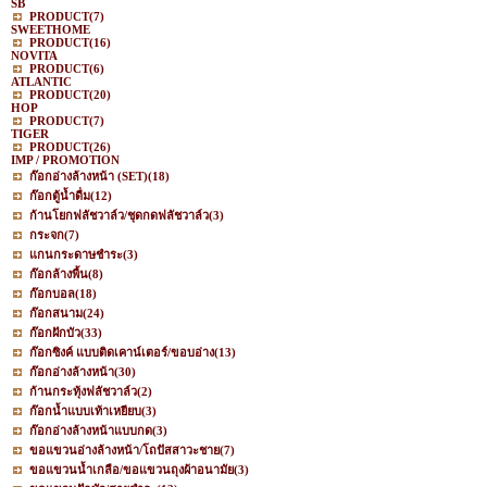
SB
PRODUCT
(7)
SWEETHOME
PRODUCT
(16)
NOVITA
PRODUCT
(6)
ATLANTIC
PRODUCT
(20)
HOP
PRODUCT
(7)
TIGER
PRODUCT
(26)
IMP / PROMOTION
ก๊อกอ่างล้างหน้า (SET)
(18)
ก๊อกตู้น้ำดื่ม
(12)
ก้านโยกฟลัชวาล์ว/ชุดกดฟลัชวาล์ว
(3)
กระจก
(7)
แกนกระดาษชำระ
(3)
ก๊อกล้างพื้น
(8)
ก๊อกบอล
(18)
ก๊อกสนาม
(24)
ก๊อกฝักบัว
(33)
ก๊อกซิงค์ แบบติดเคาน์เตอร์/ขอบอ่าง
(13)
ก๊อกอ่างล้างหน้า
(30)
ก้านกระทุ้งฟลัชวาล์ว
(2)
ก๊อกน้ำแบบเท้าเหยียบ
(3)
ก๊อกอ่างล้างหน้าแบบกด
(3)
ขอแขวนอ่างล้างหน้า/โถปัสสาวะชาย
(7)
ขอแขวนน้ำเกลือ/ขอแขวนถุงผ้าอนามัย
(3)