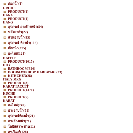
ก๊อกน้ำ
(1)
GROHE
PRODUCT
(1)
HANA
PRODUCT
(1)
HANG
อุปกรณ์-อ่างล้างหน้า
(54)
ฟลัชวาล์ว
(22)
ส่วนอาบน้ำ
(95)
อุปกรณ์-ห้องน้ำ
(114)
ก๊อกน้ำ
(375)
อะไหล่
(121)
HAFELE
PRODUCT
(1015)
HOY
BATHROOM
(320)
DOOR&WINDOW HARDWARE
(33)
KITHCHEN
(28)
ITALY MRG
PRODUCT
(8)
KARAT FACUET
PRODUCT
(1370)
KUCHE
PRODUCT
(5)
KARAT
อะไหล่
(749)
อ่างอาบน้ำ
(51)
อุปกรณ์ห้องน้ำ
(21)
อ่างล้างหน้า
(71)
โถปัสสาวะชาย
(11)
สุขภัณฑ์
(128)