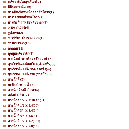
ฟลัชวาล์วโถสุขภัณฑ์
(2)
มินิบอลวาล์ว
(19)
ยางเปิด-ปิดทางน้ำออกชักโครก
(0)
ยางรองหม้อน้ำชักโครก
(9)
ยางกันรั่วสำหรับฟลัชวาล์ว
(9)
เรนชาวเวอร์
(4)
รูฟเดรน
(2)
ราวปรับระดับ/ราวเลื่อน
(1)
ราวแขวนผ้า
(15)
ลูกลอย
(11)
ลูกสูบฟลัชวาล์ว
(3)
สายฉีดชำระ พร้อมสต๊อปวาล์ว
(3)
สุขภัณฑ์แบบชิ้นเดียว (ท่อลงพื้น)
(6)
สุขภัณฑ์แบบนั่งยอง (ราดน้ำ)
(6)
สุขภัณฑ์แบบนั่งราบ (ราดน้ำ)
(8)
สายน้ำทิ้ง
(7)
สะดืออ่างอาบน้ำ
(6)
สายน้ำเลี้ยงชักโครก
(5)
สต๊อปวาล์ว
(12)
สายน้ำดี 1/2 X M10 X1
(34)
สายน้ำดี 1/2 X 3/4
(33)
สายน้ำดี 3/4 X 3/4
(34)
สายน้ำดี 5/8 X 5/8
(31)
สายน้ำดี 1/2 X 1/2
(137)
สายน้ำดี 1/2 X 5/8
(56)