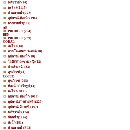
ฟลัชวาล์ว
(40)
อะไหล่
(2115)
ส่วนอาบน้ำ
(272)
อุปกรณ์-ห้องน้ำ
(196)
อ่างอาบน้ำ
(107)
AE
PRODUCT
(294)
BEN
PRODUCT
(289)
CORAL
อะไหล่
(18)
อ่าง/โถเอนกประสงค์
(10)
อุปกรณ์-ห้องน้ำ
(18)
โถปัสสาวะชาย/หญิง
(12)
อ่างล้างหน้า
(33)
สุขภัณฑ์
(41)
COTTO
สุขภัณฑ์
(705)
ห้องน้ำสำเร็จรูป
(14)
อะไหล่
(2833)
อุปกรณ์-ห้องน้ำ
(1017)
อุปกรณ์อ่างล้างหน้า
(229)
อุปกรณ์ ห้องครัว
(167)
ฟลัชวาล์ว
(174)
ก๊อกน้ำ
(1926)
ถังน้ำ
(281)
ส่วนอาบน้ำ
(593)