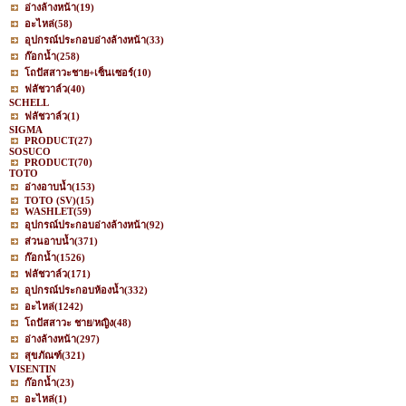
อ่างล้างหน้า
(19)
อะไหล่
(58)
อุปกรณ์ประกอบอ่างล้างหน้า
(33)
ก๊อกน้ำ
(258)
โถปัสสาวะชาย+เซ็นเซอร์
(10)
ฟลัชวาล์ว
(40)
SCHELL
ฟลัชวาล์ว
(1)
SIGMA
PRODUCT
(27)
SOSUCO
PRODUCT
(70)
TOTO
อ่างอาบน้ำ
(153)
TOTO (SV)
(15)
WASHLET
(59)
อุปกรณ์ประกอบอ่างล้างหน้า
(92)
ส่วนอาบน้ำ
(371)
ก๊อกน้ำ
(1526)
ฟลัชวาล์ว
(171)
อุปกรณ์ประกอบห้องน้ำ
(332)
อะไหล่
(1242)
โถปัสสาวะ ชาย/หญิง
(48)
อ่างล้างหน้า
(297)
สุขภัณฑ์
(321)
VISENTIN
ก๊อกน้ำ
(23)
อะไหล่
(1)