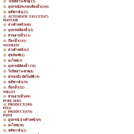
โถปัสสาวะชาย
(13)
อุปกรณ์ประกอบห้องน้ำ
(244)
ฟลัชวาล์ว
(22)
AUTOMATIC FAUCET
(47)
MAYFAIR
อ่างล้างหน้า
(68)
อุปกรณ์ห้องน้ำ
(3)
ส่วนอาบน้ำ
(11)
ก๊อกน้ำ
(141)
NEOMATE
อ่างล้างหน้า
(2)
สุขภัณฑ์
(1)
อะไหล่
(3)
อุปกรณ์ห้องน้ำ
(50)
โถปัสสาวะชาย
(8)
ฝารองนั่ง อัตโนมัติ
(4)
ฟลัชวาล์ว
(29)
ก๊อกน้ำ
(32)
NIKLES
ส่วนอาบน้ำ
(80)
PURE SERV
PRODUCT
(109)
PIXO
PRODUCT
(470)
PAINI
อุปกรณ์ อ่างล้างหน้า
(9)
อะไหล่
(28)
ฟลัชวาล์ว
(2)