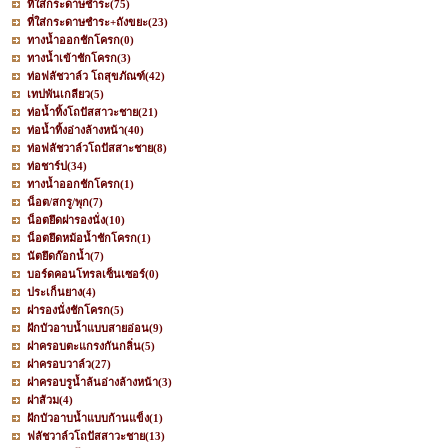
ที่ใส่กระดาษชำระ
(75)
ที่ใส่กระดาษชำระ+ถังขยะ
(23)
ทางน้ำออกชักโครก
(0)
ทางน้ำเข้าชักโครก
(3)
ท่อฟลัชวาล์ว โถสุขภัณฑ์
(42)
เทปพันเกลียว
(5)
ท่อน้ำทิ้งโถปัสสาวะชาย
(21)
ท่อน้ำทิ้งอ่างล้างหน้า
(40)
ท่อฟลัชวาล์วโถปัสสาะชาย
(8)
ท่อชาร์ป
(34)
ทางน้ำออกชักโครก
(1)
น็อต/สกรู/พุก
(7)
น็อตยึดฝารองนั่ง
(10)
น็อตยึดหม้อน้ำชักโครก
(1)
นัตยึดก๊อกน้ำ
(7)
บอร์ดคอนโทรลเซ็นเซอร์
(0)
ประเก็นยาง
(4)
ฝารองนั่งชักโครก
(5)
ฝักบัวอาบน้ำแบบสายอ่อน
(9)
ฝาครอบตะแกรงกันกลิ่น
(5)
ฝาครอบวาล์ว
(27)
ฝาครอบรูน้ำล้นอ่างล้างหน้า
(3)
ฝาส้วม
(4)
ฝักบัวอาบน้ำแบบก้านแข็ง
(1)
ฟลัชวาล์วโถปัสสาวะชาย
(13)