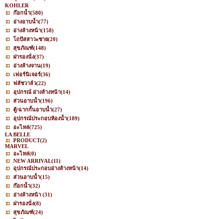
KOHLER
ก๊อกน้ำ
(580)
อ่างอาบน้ำ
(77)
อ่างล้างหน้า
(158)
โถปัสสาวะชาย
(20)
สุขภัณฑ์
(148)
ฝารองนั่ง
(37)
อ่างล้างจาน
(19)
เฟอร์นิเจอร์
(36)
ฟลัชวาล์ว
(22)
อุปกรณ์ อ่างล้างหน้า
(14)
ส่วนอาบน้ำ
(196)
ตู้/ฉากกั้นอาบน้ำ
(27)
อุปกรณ์ประกอบห้องน้ำ
(189)
อะไหล่
(725)
LA BELLE
PRODUCT
(2)
MARVEL
อะไหล่
(0)
NEW ARRIVAL
(11)
อุปกรณ์ประกอบอ่างล้างหน้า
(14)
ส่วนอาบน้ำ
(15)
ก๊อกน้ำ
(32)
อ่างล้างหน้า
(31)
ฝารองนั่ง
(8)
สุขภัณฑ์
(24)