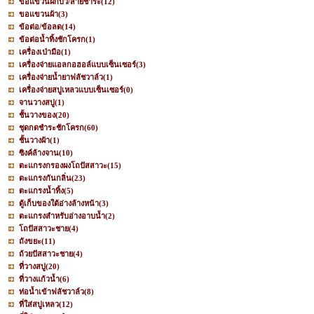
ขอแขวนฝักบัว/สายชำระ
(12)
ขอแขวนผ้า
(3)
ข้อต่อ/ข้อลด
(14)
ข้อต่อน้ำทิ้งชักโครก
(1)
เครื่องเป่ามือ
(1)
เครื่องจ่ายแอลกอฮอล์แบบเซ็นเซอร์
(3)
เครื่องจ่ายน้ำยาฟลัชวาล์ว
(1)
เครื่องจ่ายสบู่เหลวแบบเซ็นเซอร์
(0)
จานวางสบู่
(1)
ชั้นวางของ
(20)
ชุดกดชำระชักโครก
(60)
ชั้นวางผ้า
(1)
ซิงค์ล้างจาน
(10)
ตะแกรงกรองผงโถปัสสาวะ
(15)
ตะแกรงกันกลิ่น
(23)
ตะแกรงน้ำทิ้ง
(5)
ตู้เก็บของใต้อ่างล้างหน้า
(3)
ตะแกรงสำหรับอ่างอาบน้ำ
(2)
โถปัสสาวะชาย
(4)
ถังขยะ
(11)
ถ้วยปัสสาวะชาย
(4)
ที่วางสบู่
(20)
ที่วางแก้วน้ำ
(6)
ท่อน้ำเข้าฟลัชวาล์ว
(8)
ที่ใส่สบู่เหลว
(12)