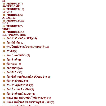
SB
PRODUCT
(7)
SWEETHOME
PRODUCT
(16)
NOVITA
PRODUCT
(6)
ATLANTIC
PRODUCT
(20)
HOP
PRODUCT
(7)
TIGER
PRODUCT
(26)
IMP / PROMOTION
ก๊อกอ่างล้างหน้า (SET)
(18)
ก๊อกตู้น้ำดื่ม
(12)
ก้านโยกฟลัชวาล์ว/ชุดกดฟลัชวาล์ว
(3)
กระจก
(7)
แกนกระดาษชำระ
(3)
ก๊อกล้างพื้น
(8)
ก๊อกบอล
(18)
ก๊อกสนาม
(24)
ก๊อกฝักบัว
(33)
ก๊อกซิงค์ แบบติดเคาน์เตอร์/ขอบอ่าง
(13)
ก๊อกอ่างล้างหน้า
(30)
ก้านกระทุ้งฟลัชวาล์ว
(2)
ก๊อกน้ำแบบเท้าเหยียบ
(3)
ก๊อกอ่างล้างหน้าแบบกด
(3)
ขอแขวนอ่างล้างหน้า/โถปัสสาวะชาย
(7)
ขอแขวนน้ำเกลือ/ขอแขวนถุงผ้าอนามัย
(3)