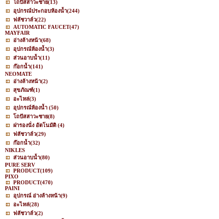
โถปัสสาวะชาย
(13)
อุปกรณ์ประกอบห้องน้ำ
(244)
ฟลัชวาล์ว
(22)
AUTOMATIC FAUCET
(47)
MAYFAIR
อ่างล้างหน้า
(68)
อุปกรณ์ห้องน้ำ
(3)
ส่วนอาบน้ำ
(11)
ก๊อกน้ำ
(141)
NEOMATE
อ่างล้างหน้า
(2)
สุขภัณฑ์
(1)
อะไหล่
(3)
อุปกรณ์ห้องน้ำ
(50)
โถปัสสาวะชาย
(8)
ฝารองนั่ง อัตโนมัติ
(4)
ฟลัชวาล์ว
(29)
ก๊อกน้ำ
(32)
NIKLES
ส่วนอาบน้ำ
(80)
PURE SERV
PRODUCT
(109)
PIXO
PRODUCT
(470)
PAINI
อุปกรณ์ อ่างล้างหน้า
(9)
อะไหล่
(28)
ฟลัชวาล์ว
(2)