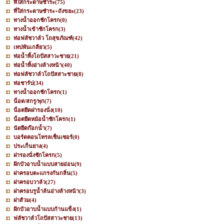
ที่ใส่กระดาษชำระ
(75)
ที่ใส่กระดาษชำระ+ถังขยะ
(23)
ทางน้ำออกชักโครก
(0)
ทางน้ำเข้าชักโครก
(3)
ท่อฟลัชวาล์ว โถสุขภัณฑ์
(42)
เทปพันเกลียว
(5)
ท่อน้ำทิ้งโถปัสสาวะชาย
(21)
ท่อน้ำทิ้งอ่างล้างหน้า
(40)
ท่อฟลัชวาล์วโถปัสสาะชาย
(8)
ท่อชาร์ป
(34)
ทางน้ำออกชักโครก
(1)
น็อต/สกรู/พุก
(7)
น็อตยึดฝารองนั่ง
(10)
น็อตยึดหม้อน้ำชักโครก
(1)
นัตยึดก๊อกน้ำ
(7)
บอร์ดคอนโทรลเซ็นเซอร์
(0)
ประเก็นยาง
(4)
ฝารองนั่งชักโครก
(5)
ฝักบัวอาบน้ำแบบสายอ่อน
(9)
ฝาครอบตะแกรงกันกลิ่น
(5)
ฝาครอบวาล์ว
(27)
ฝาครอบรูน้ำล้นอ่างล้างหน้า
(3)
ฝาส้วม
(4)
ฝักบัวอาบน้ำแบบก้านแข็ง
(1)
ฟลัชวาล์วโถปัสสาวะชาย
(13)