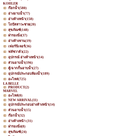
KOHLER
ก๊อกน้ำ
(580)
อ่างอาบน้ำ
(77)
อ่างล้างหน้า
(158)
โถปัสสาวะชาย
(20)
สุขภัณฑ์
(148)
ฝารองนั่ง
(37)
อ่างล้างจาน
(19)
เฟอร์นิเจอร์
(36)
ฟลัชวาล์ว
(22)
อุปกรณ์ อ่างล้างหน้า
(14)
ส่วนอาบน้ำ
(196)
ตู้/ฉากกั้นอาบน้ำ
(27)
อุปกรณ์ประกอบห้องน้ำ
(189)
อะไหล่
(725)
LA BELLE
PRODUCT
(2)
MARVEL
อะไหล่
(0)
NEW ARRIVAL
(11)
อุปกรณ์ประกอบอ่างล้างหน้า
(14)
ส่วนอาบน้ำ
(15)
ก๊อกน้ำ
(32)
อ่างล้างหน้า
(31)
ฝารองนั่ง
(8)
สุขภัณฑ์
(24)