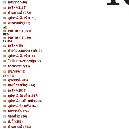
ฟลัชวาล์ว
(40)
อะไหล่
(2115)
ส่วนอาบน้ำ
(272)
อุปกรณ์-ห้องน้ำ
(196)
อ่างอาบน้ำ
(107)
AE
PRODUCT
(294)
BEN
PRODUCT
(289)
CORAL
อะไหล่
(18)
อ่าง/โถเอนกประสงค์
(10)
อุปกรณ์-ห้องน้ำ
(18)
โถปัสสาวะชาย/หญิง
(12)
อ่างล้างหน้า
(33)
สุขภัณฑ์
(41)
COTTO
สุขภัณฑ์
(705)
ห้องน้ำสำเร็จรูป
(14)
อะไหล่
(2833)
อุปกรณ์-ห้องน้ำ
(1017)
อุปกรณ์อ่างล้างหน้า
(229)
อุปกรณ์ ห้องครัว
(167)
ฟลัชวาล์ว
(174)
ก๊อกน้ำ
(1926)
ถังน้ำ
(281)
ส่วนอาบน้ำ
(593)