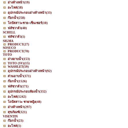
อ่างล้างหน้า
(19)
อะไหล่
(58)
อุปกรณ์ประกอบอ่างล้างหน้า
(33)
ก๊อกน้ำ
(258)
โถปัสสาวะชาย+เซ็นเซอร์
(10)
ฟลัชวาล์ว
(40)
SCHELL
ฟลัชวาล์ว
(1)
SIGMA
PRODUCT
(27)
SOSUCO
PRODUCT
(70)
TOTO
อ่างอาบน้ำ
(153)
TOTO (SV)
(15)
WASHLET
(59)
อุปกรณ์ประกอบอ่างล้างหน้า
(92)
ส่วนอาบน้ำ
(371)
ก๊อกน้ำ
(1526)
ฟลัชวาล์ว
(171)
อุปกรณ์ประกอบห้องน้ำ
(332)
อะไหล่
(1242)
โถปัสสาวะ ชาย/หญิง
(48)
อ่างล้างหน้า
(297)
สุขภัณฑ์
(321)
VISENTIN
ก๊อกน้ำ
(23)
อะไหล่
(1)