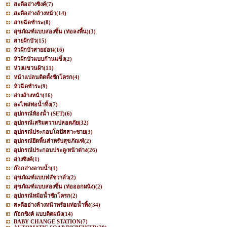
สะดืออ่างซิงค์
(7)
สะดืออ่างล้างหน้า
(14)
สายฉีดชำระ
(8)
สุขภัณฑ์แบบสองชิ้น (ท่อลงพื้น)
(3)
สายฝักบัว
(15)
หัวฝักบัวสายอ่อน
(16)
หัวฝักบัวแบบก้านแข็ง
(2)
ห่วงแขวนผ้า
(11)
หน้าแปลนติดตั้งชักโครก
(4)
หัวฉีดชำระ
(9)
อ่างล้างหน้า
(16)
อะไหล่ท่อน้ำทิ้ง
(7)
อุปกรณ์ห้องน้ำ (SET)
(6)
อุปกรณ์เสริมความปลอดภัย
(32)
อุปกรณ์ประกอบโถปัสสาะชาย
(3)
อุปกรณ์ยึดพื้นสำหรับสุขภัณฑ์
(2)
อุปกรณ์ประกอบประตู/หน้าต่าง
(26)
อ่างซิงค์
(1)
ก๊อกอ่างอาบน้ำ
(1)
สุขภัณฑ์แบบฟลัชวาล์ว
(2)
สุขภัณฑ์แบบสองชิ้น (ท่อออกผนัง)
(2)
อุปกรณ์หม้อน้ำชักโครก
(2)
สะดืออ่างล้างหน้าพร้อมท่อน้ำทิ้ง
(34)
ก๊อกซิงค์ แบบติดผนัง
(14)
BABY CHANGE STATION
(7)