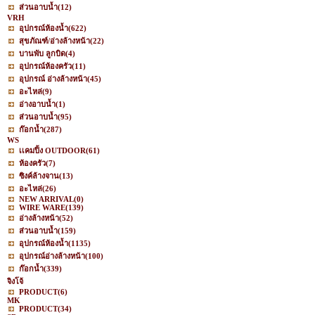
ส่วนอาบน้ำ
(12)
VRH
อุปกรณ์ห้องน้ำ
(622)
สุขภัณฑ์/อ่างล้างหน้า
(22)
บานพับ ลูกบิด
(4)
อุปกรณ์ห้องครัว
(11)
อุปกรณ์ อ่างล้างหน้า
(45)
อะไหล่
(9)
อ่างอาบน้ำ
(1)
ส่วนอาบน้ำ
(95)
ก๊อกน้ำ
(287)
WS
เเคมปิ้ง OUTDOOR
(61)
ห้องครัว
(7)
ซิงค์ล้างจาน
(13)
อะไหล่
(26)
NEW ARRIVAL
(0)
WIRE WARE
(139)
อ่างล้างหน้า
(52)
ส่วนอาบน้ำ
(159)
อุปกรณ์ห้องน้ำ
(1135)
อุปกรณ์อ่างล้างหน้า
(100)
ก๊อกน้ำ
(339)
จิงโจ้
PRODUCT
(6)
MK
PRODUCT
(34)