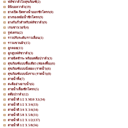
ฟลัชวาล์วโถสุขภัณฑ์
(2)
มินิบอลวาล์ว
(19)
ยางเปิด-ปิดทางน้ำออกชักโครก
(0)
ยางรองหม้อน้ำชักโครก
(9)
ยางกันรั่วสำหรับฟลัชวาล์ว
(9)
เรนชาวเวอร์
(4)
รูฟเดรน
(2)
ราวปรับระดับ/ราวเลื่อน
(1)
ราวแขวนผ้า
(15)
ลูกลอย
(11)
ลูกสูบฟลัชวาล์ว
(3)
สายฉีดชำระ พร้อมสต๊อปวาล์ว
(3)
สุขภัณฑ์แบบชิ้นเดียว (ท่อลงพื้น)
(6)
สุขภัณฑ์แบบนั่งยอง (ราดน้ำ)
(6)
สุขภัณฑ์แบบนั่งราบ (ราดน้ำ)
(8)
สายน้ำทิ้ง
(7)
สะดืออ่างอาบน้ำ
(6)
สายน้ำเลี้ยงชักโครก
(5)
สต๊อปวาล์ว
(12)
สายน้ำดี 1/2 X M10 X1
(34)
สายน้ำดี 1/2 X 3/4
(33)
สายน้ำดี 3/4 X 3/4
(34)
สายน้ำดี 5/8 X 5/8
(31)
สายน้ำดี 1/2 X 1/2
(137)
สายน้ำดี 1/2 X 5/8
(56)