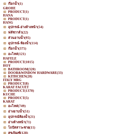
ก๊อกน้ำ
(1)
GROHE
PRODUCT
(1)
HANA
PRODUCT
(1)
HANG
อุปกรณ์-อ่างล้างหน้า
(54)
ฟลัชวาล์ว
(22)
ส่วนอาบน้ำ
(95)
อุปกรณ์-ห้องน้ำ
(114)
ก๊อกน้ำ
(375)
อะไหล่
(121)
HAFELE
PRODUCT
(1015)
HOY
BATHROOM
(320)
DOOR&WINDOW HARDWARE
(33)
KITHCHEN
(28)
ITALY MRG
PRODUCT
(8)
KARAT FACUET
PRODUCT
(1370)
KUCHE
PRODUCT
(5)
KARAT
อะไหล่
(749)
อ่างอาบน้ำ
(51)
อุปกรณ์ห้องน้ำ
(21)
อ่างล้างหน้า
(71)
โถปัสสาวะชาย
(11)
สุขภัณฑ์
(128)