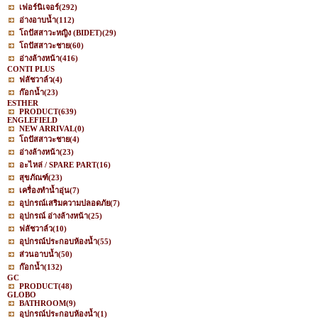
เฟอร์นิเจอร์
(292)
อ่างอาบน้ำ
(112)
โถปัสสาวะหญิง (BIDET)
(29)
โถปัสสาวะชาย
(60)
อ่างล้างหน้า
(416)
CONTI PLUS
ฟลัชวาล์ว
(4)
ก๊อกน้ำ
(23)
ESTHER
PRODUCT
(639)
ENGLEFIELD
NEW ARRIVAL
(0)
โถปัสสาวะชาย
(4)
อ่างล้างหน้า
(23)
อะไหล่ / SPARE PART
(16)
สุขภัณฑ์
(23)
เครื่องทำน้ำอุ่น
(7)
อุปกรณ์เสริมความปลอดภัย
(7)
อุปกรณ์ อ่างล้างหน้า
(25)
ฟลัชวาล์ว
(10)
อุปกรณ์ประกอบห้องน้ำ
(55)
ส่วนอาบน้ำ
(50)
ก๊อกน้ำ
(132)
GC
PRODUCT
(48)
GLOBO
BATHROOM
(9)
อุปกรณ์ประกอบห้องน้ำ
(1)