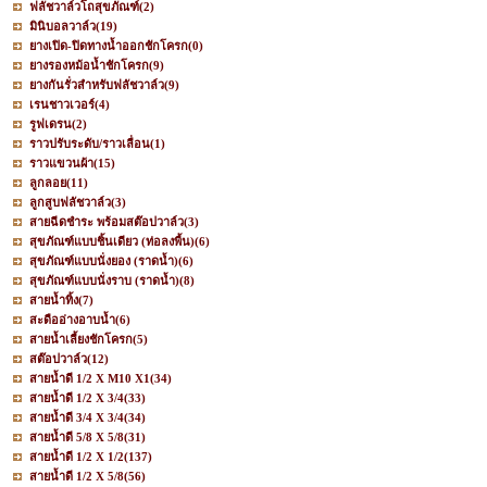
ฟลัชวาล์วโถสุขภัณฑ์
(2)
มินิบอลวาล์ว
(19)
ยางเปิด-ปิดทางน้ำออกชักโครก
(0)
ยางรองหม้อน้ำชักโครก
(9)
ยางกันรั่วสำหรับฟลัชวาล์ว
(9)
เรนชาวเวอร์
(4)
รูฟเดรน
(2)
ราวปรับระดับ/ราวเลื่อน
(1)
ราวแขวนผ้า
(15)
ลูกลอย
(11)
ลูกสูบฟลัชวาล์ว
(3)
สายฉีดชำระ พร้อมสต๊อปวาล์ว
(3)
สุขภัณฑ์แบบชิ้นเดียว (ท่อลงพื้น)
(6)
สุขภัณฑ์แบบนั่งยอง (ราดน้ำ)
(6)
สุขภัณฑ์แบบนั่งราบ (ราดน้ำ)
(8)
สายน้ำทิ้ง
(7)
สะดืออ่างอาบน้ำ
(6)
สายน้ำเลี้ยงชักโครก
(5)
สต๊อปวาล์ว
(12)
สายน้ำดี 1/2 X M10 X1
(34)
สายน้ำดี 1/2 X 3/4
(33)
สายน้ำดี 3/4 X 3/4
(34)
สายน้ำดี 5/8 X 5/8
(31)
สายน้ำดี 1/2 X 1/2
(137)
สายน้ำดี 1/2 X 5/8
(56)