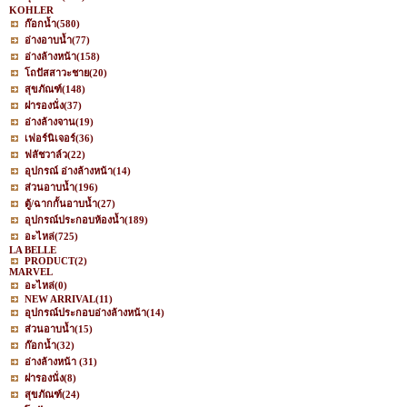
KOHLER
ก๊อกน้ำ
(580)
อ่างอาบน้ำ
(77)
อ่างล้างหน้า
(158)
โถปัสสาวะชาย
(20)
สุขภัณฑ์
(148)
ฝารองนั่ง
(37)
อ่างล้างจาน
(19)
เฟอร์นิเจอร์
(36)
ฟลัชวาล์ว
(22)
อุปกรณ์ อ่างล้างหน้า
(14)
ส่วนอาบน้ำ
(196)
ตู้/ฉากกั้นอาบน้ำ
(27)
อุปกรณ์ประกอบห้องน้ำ
(189)
อะไหล่
(725)
LA BELLE
PRODUCT
(2)
MARVEL
อะไหล่
(0)
NEW ARRIVAL
(11)
อุปกรณ์ประกอบอ่างล้างหน้า
(14)
ส่วนอาบน้ำ
(15)
ก๊อกน้ำ
(32)
อ่างล้างหน้า
(31)
ฝารองนั่ง
(8)
สุขภัณฑ์
(24)