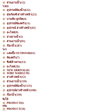
ส่วนอาบน้ำ
(12)
VRH
อุปกรณ์ห้องน้ำ
(622)
สุขภัณฑ์/อ่างล้างหน้า
(22)
บานพับ ลูกบิด
(4)
อุปกรณ์ห้องครัว
(11)
อุปกรณ์ อ่างล้างหน้า
(45)
อะไหล่
(9)
อ่างอาบน้ำ
(1)
ส่วนอาบน้ำ
(95)
ก๊อกน้ำ
(287)
WS
เเคมปิ้ง OUTDOOR
(61)
ห้องครัว
(7)
ซิงค์ล้างจาน
(13)
อะไหล่
(26)
NEW ARRIVAL
(0)
WIRE WARE
(139)
อ่างล้างหน้า
(52)
ส่วนอาบน้ำ
(159)
อุปกรณ์ห้องน้ำ
(1135)
อุปกรณ์อ่างล้างหน้า
(100)
ก๊อกน้ำ
(339)
จิงโจ้
PRODUCT
(6)
MK
PRODUCT
(34)