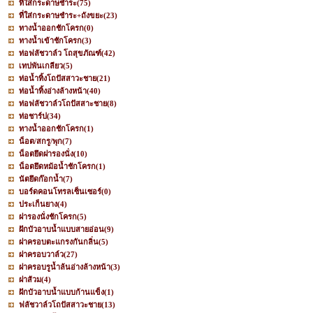
ที่ใส่กระดาษชำระ
(75)
ที่ใส่กระดาษชำระ+ถังขยะ
(23)
ทางน้ำออกชักโครก
(0)
ทางน้ำเข้าชักโครก
(3)
ท่อฟลัชวาล์ว โถสุขภัณฑ์
(42)
เทปพันเกลียว
(5)
ท่อน้ำทิ้งโถปัสสาวะชาย
(21)
ท่อน้ำทิ้งอ่างล้างหน้า
(40)
ท่อฟลัชวาล์วโถปัสสาะชาย
(8)
ท่อชาร์ป
(34)
ทางน้ำออกชักโครก
(1)
น็อต/สกรู/พุก
(7)
น็อตยึดฝารองนั่ง
(10)
น็อตยึดหม้อน้ำชักโครก
(1)
นัตยึดก๊อกน้ำ
(7)
บอร์ดคอนโทรลเซ็นเซอร์
(0)
ประเก็นยาง
(4)
ฝารองนั่งชักโครก
(5)
ฝักบัวอาบน้ำแบบสายอ่อน
(9)
ฝาครอบตะแกรงกันกลิ่น
(5)
ฝาครอบวาล์ว
(27)
ฝาครอบรูน้ำล้นอ่างล้างหน้า
(3)
ฝาส้วม
(4)
ฝักบัวอาบน้ำแบบก้านแข็ง
(1)
ฟลัชวาล์วโถปัสสาวะชาย
(13)