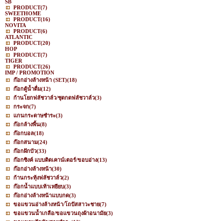
SB
PRODUCT
(7)
SWEETHOME
PRODUCT
(16)
NOVITA
PRODUCT
(6)
ATLANTIC
PRODUCT
(20)
HOP
PRODUCT
(7)
TIGER
PRODUCT
(26)
IMP / PROMOTION
ก๊อกอ่างล้างหน้า (SET)
(18)
ก๊อกตู้น้ำดื่ม
(12)
ก้านโยกฟลัชวาล์ว/ชุดกดฟลัชวาล์ว
(3)
กระจก
(7)
แกนกระดาษชำระ
(3)
ก๊อกล้างพื้น
(8)
ก๊อกบอล
(18)
ก๊อกสนาม
(24)
ก๊อกฝักบัว
(33)
ก๊อกซิงค์ แบบติดเคาน์เตอร์/ขอบอ่าง
(13)
ก๊อกอ่างล้างหน้า
(30)
ก้านกระทุ้งฟลัชวาล์ว
(2)
ก๊อกน้ำแบบเท้าเหยียบ
(3)
ก๊อกอ่างล้างหน้าแบบกด
(3)
ขอแขวนอ่างล้างหน้า/โถปัสสาวะชาย
(7)
ขอแขวนน้ำเกลือ/ขอแขวนถุงผ้าอนามัย
(3)