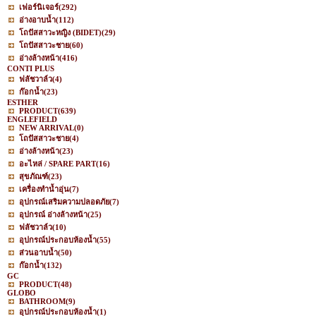
เฟอร์นิเจอร์
(292)
อ่างอาบน้ำ
(112)
โถปัสสาวะหญิง (BIDET)
(29)
โถปัสสาวะชาย
(60)
อ่างล้างหน้า
(416)
CONTI PLUS
ฟลัชวาล์ว
(4)
ก๊อกน้ำ
(23)
ESTHER
PRODUCT
(639)
ENGLEFIELD
NEW ARRIVAL
(0)
โถปัสสาวะชาย
(4)
อ่างล้างหน้า
(23)
อะไหล่ / SPARE PART
(16)
สุขภัณฑ์
(23)
เครื่องทำน้ำอุ่น
(7)
อุปกรณ์เสริมความปลอดภัย
(7)
อุปกรณ์ อ่างล้างหน้า
(25)
ฟลัชวาล์ว
(10)
อุปกรณ์ประกอบห้องน้ำ
(55)
ส่วนอาบน้ำ
(50)
ก๊อกน้ำ
(132)
GC
PRODUCT
(48)
GLOBO
BATHROOM
(9)
อุปกรณ์ประกอบห้องน้ำ
(1)