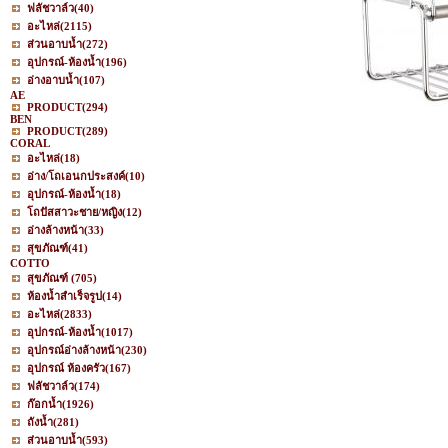
ฟลัชวาล์ว
(40)
อะไหล่
(2115)
ส่วนอาบน้ำ
(272)
อุปกรณ์-ห้องน้ำ
(196)
อ่างอาบน้ำ
(107)
AE
PRODUCT
(294)
BEN
PRODUCT
(289)
CORAL
อะไหล่
(18)
อ่าง/โถเอนกประสงค์
(10)
อุปกรณ์-ห้องน้ำ
(18)
โถปัสสาวะชาย/หญิง
(12)
อ่างล้างหน้า
(33)
สุขภัณฑ์
(41)
COTTO
สุขภัณฑ์
(705)
ห้องน้ำสำเร็จรูป
(14)
อะไหล่
(2833)
อุปกรณ์-ห้องน้ำ
(1017)
อุปกรณ์อ่างล้างหน้า
(230)
อุปกรณ์ ห้องครัว
(167)
ฟลัชวาล์ว
(174)
ก๊อกน้ำ
(1926)
ถังน้ำ
(281)
ส่วนอาบน้ำ
(593)