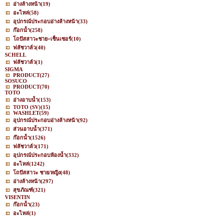
อ่างล้างหน้า
(19)
อะไหล่
(58)
อุปกรณ์ประกอบอ่างล้างหน้า
(33)
ก๊อกน้ำ
(258)
โถปัสสาวะชาย+เซ็นเซอร์
(10)
ฟลัชวาล์ว
(40)
SCHELL
ฟลัชวาล์ว
(1)
SIGMA
PRODUCT
(27)
SOSUCO
PRODUCT
(70)
TOTO
อ่างอาบน้ำ
(153)
TOTO (SV)
(15)
WASHLET
(59)
อุปกรณ์ประกอบอ่างล้างหน้า
(92)
ส่วนอาบน้ำ
(371)
ก๊อกน้ำ
(1526)
ฟลัชวาล์ว
(171)
อุปกรณ์ประกอบห้องน้ำ
(332)
อะไหล่
(1242)
โถปัสสาวะ ชาย/หญิง
(48)
อ่างล้างหน้า
(297)
สุขภัณฑ์
(321)
VISENTIN
ก๊อกน้ำ
(23)
อะไหล่
(1)