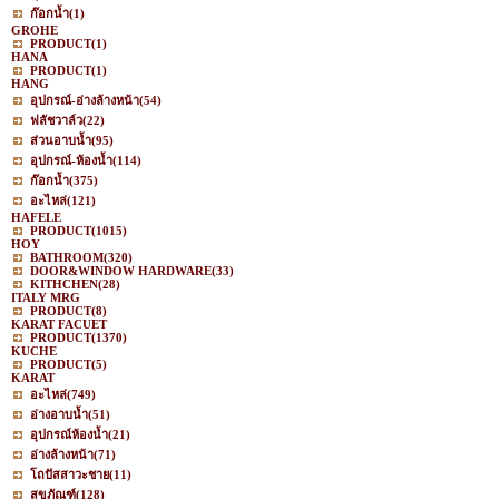
ก๊อกน้ำ
(1)
GROHE
PRODUCT
(1)
HANA
PRODUCT
(1)
HANG
อุปกรณ์-อ่างล้างหน้า
(54)
ฟลัชวาล์ว
(22)
ส่วนอาบน้ำ
(95)
อุปกรณ์-ห้องน้ำ
(114)
ก๊อกน้ำ
(375)
อะไหล่
(121)
HAFELE
PRODUCT
(1015)
HOY
BATHROOM
(320)
DOOR&WINDOW HARDWARE
(33)
KITHCHEN
(28)
ITALY MRG
PRODUCT
(8)
KARAT FACUET
PRODUCT
(1370)
KUCHE
PRODUCT
(5)
KARAT
อะไหล่
(749)
อ่างอาบน้ำ
(51)
อุปกรณ์ห้องน้ำ
(21)
อ่างล้างหน้า
(71)
โถปัสสาวะชาย
(11)
สุขภัณฑ์
(128)