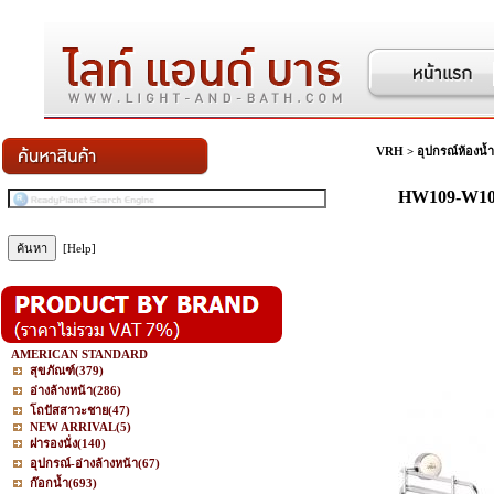
VRH
>
อุปกรณ์ห้องน้ำ
HW109-W109
[Help]
AMERICAN STANDARD
สุขภัณฑ์
(379)
อ่างล้างหน้า
(286)
โถปัสสาวะชาย
(47)
NEW ARRIVAL
(5)
ฝารองนั่ง
(140)
อุปกรณ์-อ่างล้างหน้า
(67)
ก๊อกน้ำ
(693)