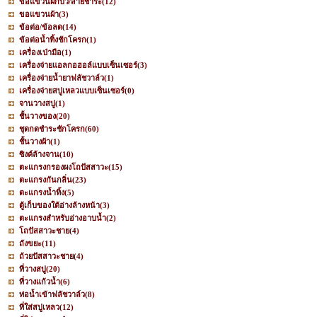
ขอแขวนฝักบัว/สายชำระ
(12)
ขอแขวนผ้า
(3)
ข้อต่อ/ข้อลด
(14)
ข้อต่อน้ำทิ้งชักโครก
(1)
เครื่องเป่ามือ
(1)
เครื่องจ่ายแอลกอฮอล์แบบเซ็นเซอร์
(3)
เครื่องจ่ายน้ำยาฟลัชวาล์ว
(1)
เครื่องจ่ายสบู่เหลวแบบเซ็นเซอร์
(0)
จานวางสบู่
(1)
ชั้นวางของ
(20)
ชุดกดชำระชักโครก
(60)
ชั้นวางผ้า
(1)
ซิงค์ล้างจาน
(10)
ตะแกรงกรองผงโถปัสสาวะ
(15)
ตะแกรงกันกลิ่น
(23)
ตะแกรงน้ำทิ้ง
(5)
ตู้เก็บของใต้อ่างล้างหน้า
(3)
ตะแกรงสำหรับอ่างอาบน้ำ
(2)
โถปัสสาวะชาย
(4)
ถังขยะ
(11)
ถ้วยปัสสาวะชาย
(4)
ที่วางสบู่
(20)
ที่วางแก้วน้ำ
(6)
ท่อน้ำเข้าฟลัชวาล์ว
(8)
ที่ใส่สบู่เหลว
(12)