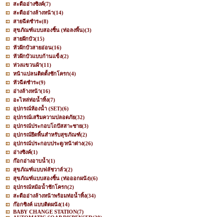
สะดืออ่างซิงค์
(7)
สะดืออ่างล้างหน้า
(14)
สายฉีดชำระ
(8)
สุขภัณฑ์แบบสองชิ้น (ท่อลงพื้น)
(3)
สายฝักบัว
(15)
หัวฝักบัวสายอ่อน
(16)
หัวฝักบัวแบบก้านแข็ง
(2)
ห่วงแขวนผ้า
(11)
หน้าแปลนติดตั้งชักโครก
(4)
หัวฉีดชำระ
(9)
อ่างล้างหน้า
(16)
อะไหล่ท่อน้ำทิ้ง
(7)
อุปกรณ์ห้องน้ำ (SET)
(6)
อุปกรณ์เสริมความปลอดภัย
(32)
อุปกรณ์ประกอบโถปัสสาะชาย
(3)
อุปกรณ์ยึดพื้นสำหรับสุขภัณฑ์
(2)
อุปกรณ์ประกอบประตู/หน้าต่าง
(26)
อ่างซิงค์
(1)
ก๊อกอ่างอาบน้ำ
(1)
สุขภัณฑ์แบบฟลัชวาล์ว
(2)
สุขภัณฑ์แบบสองชิ้น (ท่อออกผนัง)
(6)
อุปกรณ์หม้อน้ำชักโครก
(2)
สะดืออ่างล้างหน้าพร้อมท่อน้ำทิ้ง
(34)
ก๊อกซิงค์ แบบติดผนัง
(14)
BABY CHANGE STATION
(7)