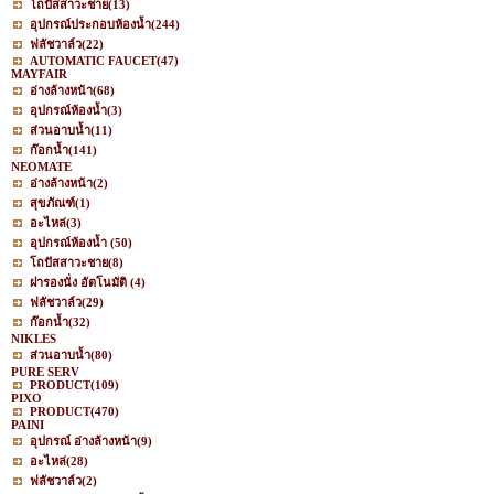
โถปัสสาวะชาย
(13)
อุปกรณ์ประกอบห้องน้ำ
(244)
ฟลัชวาล์ว
(22)
AUTOMATIC FAUCET
(47)
MAYFAIR
อ่างล้างหน้า
(68)
อุปกรณ์ห้องน้ำ
(3)
ส่วนอาบน้ำ
(11)
ก๊อกน้ำ
(141)
NEOMATE
อ่างล้างหน้า
(2)
สุขภัณฑ์
(1)
อะไหล่
(3)
อุปกรณ์ห้องน้ำ
(50)
โถปัสสาวะชาย
(8)
ฝารองนั่ง อัตโนมัติ
(4)
ฟลัชวาล์ว
(29)
ก๊อกน้ำ
(32)
NIKLES
ส่วนอาบน้ำ
(80)
PURE SERV
PRODUCT
(109)
PIXO
PRODUCT
(470)
PAINI
อุปกรณ์ อ่างล้างหน้า
(9)
อะไหล่
(28)
ฟลัชวาล์ว
(2)