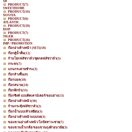
SB
PRODUCT
(7)
SWEETHOME
PRODUCT
(16)
NOVITA
PRODUCT
(6)
ATLANTIC
PRODUCT
(20)
HOP
PRODUCT
(7)
TIGER
PRODUCT
(26)
IMP / PROMOTION
ก๊อกอ่างล้างหน้า (SET)
(18)
ก๊อกตู้น้ำดื่ม
(12)
ก้านโยกฟลัชวาล์ว/ชุดกดฟลัชวาล์ว
(3)
กระจก
(7)
แกนกระดาษชำระ
(3)
ก๊อกล้างพื้น
(8)
ก๊อกบอล
(18)
ก๊อกสนาม
(24)
ก๊อกฝักบัว
(33)
ก๊อกซิงค์ แบบติดเคาน์เตอร์/ขอบอ่าง
(13)
ก๊อกอ่างล้างหน้า
(30)
ก้านกระทุ้งฟลัชวาล์ว
(2)
ก๊อกน้ำแบบเท้าเหยียบ
(3)
ก๊อกอ่างล้างหน้าแบบกด
(3)
ขอแขวนอ่างล้างหน้า/โถปัสสาวะชาย
(7)
ขอแขวนน้ำเกลือ/ขอแขวนถุงผ้าอนามัย
(3)