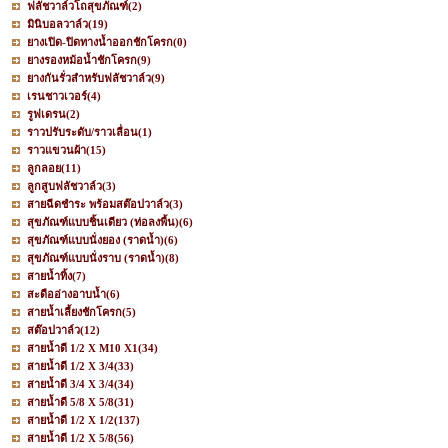
ฟลัชวาล์วโถสุขภัณฑ์
(2)
มินิบอลวาล์ว
(19)
ยางเปิด-ปิดทางน้ำออกชักโครก
(0)
ยางรองหม้อน้ำชักโครก
(9)
ยางกันรั่วสำหรับฟลัชวาล์ว
(9)
เรนชาวเวอร์
(4)
รูฟเดรน
(2)
ราวปรับระดับ/ราวเลื่อน
(1)
ราวแขวนผ้า
(15)
ลูกลอย
(11)
ลูกสูบฟลัชวาล์ว
(3)
สายฉีดชำระ พร้อมสต๊อปวาล์ว
(3)
สุขภัณฑ์แบบชิ้นเดียว (ท่อลงพื้น)
(6)
สุขภัณฑ์แบบนั่งยอง (ราดน้ำ)
(6)
สุขภัณฑ์แบบนั่งราบ (ราดน้ำ)
(8)
สายน้ำทิ้ง
(7)
สะดืออ่างอาบน้ำ
(6)
สายน้ำเลี้ยงชักโครก
(5)
สต๊อปวาล์ว
(12)
สายน้ำดี 1/2 X M10 X1
(34)
สายน้ำดี 1/2 X 3/4
(33)
สายน้ำดี 3/4 X 3/4
(34)
สายน้ำดี 5/8 X 5/8
(31)
สายน้ำดี 1/2 X 1/2
(137)
สายน้ำดี 1/2 X 5/8
(56)