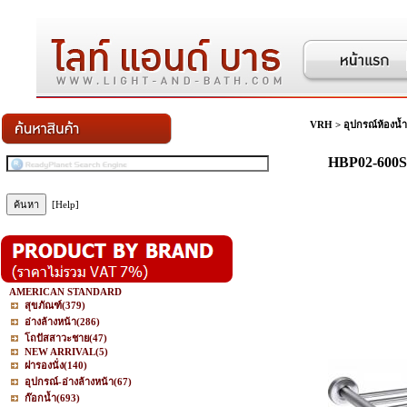
VRH
>
อุปกรณ์ห้องน้ำ
HBP02-600SS
[Help]
AMERICAN STANDARD
สุขภัณฑ์
(379)
อ่างล้างหน้า
(286)
โถปัสสาวะชาย
(47)
NEW ARRIVAL
(5)
ฝารองนั่ง
(140)
อุปกรณ์-อ่างล้างหน้า
(67)
ก๊อกน้ำ
(693)