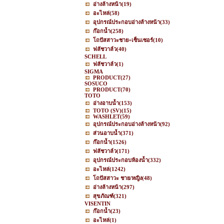
อ่างล้างหน้า
(19)
อะไหล่
(58)
อุปกรณ์ประกอบอ่างล้างหน้า
(33)
ก๊อกน้ำ
(258)
โถปัสสาวะชาย+เซ็นเซอร์
(10)
ฟลัชวาล์ว
(40)
SCHELL
ฟลัชวาล์ว
(1)
SIGMA
PRODUCT
(27)
SOSUCO
PRODUCT
(70)
TOTO
อ่างอาบน้ำ
(153)
TOTO (SV)
(15)
WASHLET
(59)
อุปกรณ์ประกอบอ่างล้างหน้า
(92)
ส่วนอาบน้ำ
(371)
ก๊อกน้ำ
(1526)
ฟลัชวาล์ว
(171)
อุปกรณ์ประกอบห้องน้ำ
(332)
อะไหล่
(1242)
โถปัสสาวะ ชาย/หญิง
(48)
อ่างล้างหน้า
(297)
สุขภัณฑ์
(321)
VISENTIN
ก๊อกน้ำ
(23)
อะไหล่
(1)