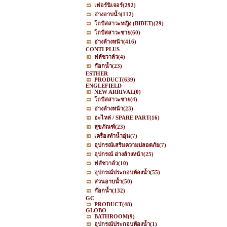
เฟอร์นิเจอร์
(292)
อ่างอาบน้ำ
(112)
โถปัสสาวะหญิง (BIDET)
(29)
โถปัสสาวะชาย
(60)
อ่างล้างหน้า
(416)
CONTI PLUS
ฟลัชวาล์ว
(4)
ก๊อกน้ำ
(23)
ESTHER
PRODUCT
(639)
ENGLEFIELD
NEW ARRIVAL
(0)
โถปัสสาวะชาย
(4)
อ่างล้างหน้า
(23)
อะไหล่ / SPARE PART
(16)
สุขภัณฑ์
(23)
เครื่องทำน้ำอุ่น
(7)
อุปกรณ์เสริมความปลอดภัย
(7)
อุปกรณ์ อ่างล้างหน้า
(25)
ฟลัชวาล์ว
(10)
อุปกรณ์ประกอบห้องน้ำ
(55)
ส่วนอาบน้ำ
(50)
ก๊อกน้ำ
(132)
GC
PRODUCT
(48)
GLOBO
BATHROOM
(9)
อุปกรณ์ประกอบห้องน้ำ
(1)