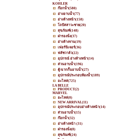
KOHLER
ก๊อกน้ำ
(580)
อ่างอาบน้ำ
(77)
อ่างล้างหน้า
(158)
โถปัสสาวะชาย
(20)
สุขภัณฑ์
(148)
ฝารองนั่ง
(37)
อ่างล้างจาน
(19)
เฟอร์นิเจอร์
(36)
ฟลัชวาล์ว
(22)
อุปกรณ์ อ่างล้างหน้า
(14)
ส่วนอาบน้ำ
(196)
ตู้/ฉากกั้นอาบน้ำ
(27)
อุปกรณ์ประกอบห้องน้ำ
(189)
อะไหล่
(725)
LA BELLE
PRODUCT
(2)
MARVEL
อะไหล่
(0)
NEW ARRIVAL
(11)
อุปกรณ์ประกอบอ่างล้างหน้า
(14)
ส่วนอาบน้ำ
(15)
ก๊อกน้ำ
(32)
อ่างล้างหน้า
(31)
ฝารองนั่ง
(8)
สุขภัณฑ์
(24)