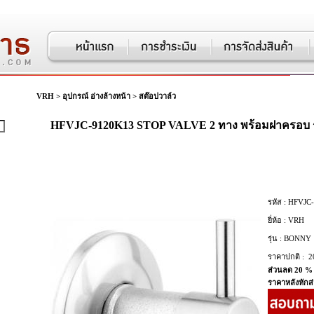
VRH
>
อุปกรณ์ อ่างล้างหน้า
>
สต๊อปวาล์ว
HFVJC-9120K13 STOP VALVE 2 ทาง พร้อมฝาครอบ 
รหัส :
HFVJC-
ยี่ห้อ :
VRH
รุ่น :
BONNY
ราคาปกติ :
2
ส่วนลด 20 %
ราคาหลังหักส