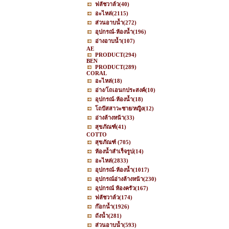
ฟลัชวาล์ว
(40)
อะไหล่
(2115)
ส่วนอาบน้ำ
(272)
อุปกรณ์-ห้องน้ำ
(196)
อ่างอาบน้ำ
(107)
AE
PRODUCT
(294)
BEN
PRODUCT
(289)
CORAL
อะไหล่
(18)
อ่าง/โถเอนกประสงค์
(10)
อุปกรณ์-ห้องน้ำ
(18)
โถปัสสาวะชาย/หญิง
(12)
อ่างล้างหน้า
(33)
สุขภัณฑ์
(41)
COTTO
สุขภัณฑ์
(705)
ห้องน้ำสำเร็จรูป
(14)
อะไหล่
(2833)
อุปกรณ์-ห้องน้ำ
(1017)
อุปกรณ์อ่างล้างหน้า
(230)
อุปกรณ์ ห้องครัว
(167)
ฟลัชวาล์ว
(174)
ก๊อกน้ำ
(1926)
ถังน้ำ
(281)
ส่วนอาบน้ำ
(593)