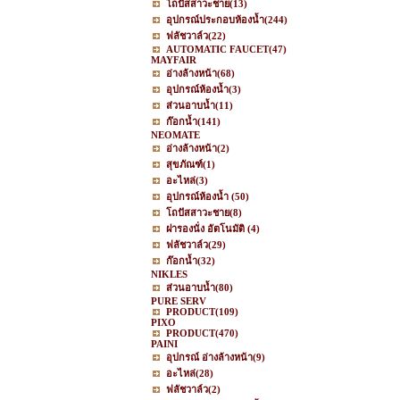
โถปัสสาวะชาย
(13)
อุปกรณ์ประกอบห้องน้ำ
(244)
ฟลัชวาล์ว
(22)
AUTOMATIC FAUCET
(47)
MAYFAIR
อ่างล้างหน้า
(68)
อุปกรณ์ห้องน้ำ
(3)
ส่วนอาบน้ำ
(11)
ก๊อกน้ำ
(141)
NEOMATE
อ่างล้างหน้า
(2)
สุขภัณฑ์
(1)
อะไหล่
(3)
อุปกรณ์ห้องน้ำ
(50)
โถปัสสาวะชาย
(8)
ฝารองนั่ง อัตโนมัติ
(4)
ฟลัชวาล์ว
(29)
ก๊อกน้ำ
(32)
NIKLES
ส่วนอาบน้ำ
(80)
PURE SERV
PRODUCT
(109)
PIXO
PRODUCT
(470)
PAINI
อุปกรณ์ อ่างล้างหน้า
(9)
อะไหล่
(28)
ฟลัชวาล์ว
(2)