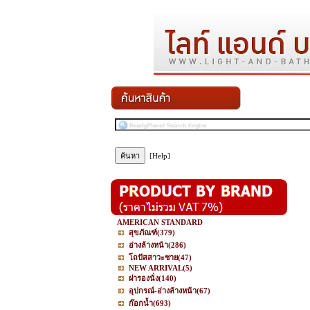
[Help]
AMERICAN STANDARD
สุขภัณฑ์
(379)
อ่างล้างหน้า
(286)
โถปัสสาวะชาย
(47)
NEW ARRIVAL
(5)
ฝารองนั่ง
(140)
อุปกรณ์-อ่างล้างหน้า
(67)
ก๊อกน้ำ
(693)