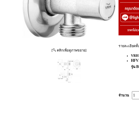
รายละเอียดทั้
[
คลิกเพื่อดูภาพขยาย]
VRH
HFVJ
รุ่
จำนวน