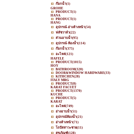
ก๊อกน้ำ
(1)
GROHE
PRODUCT
(1)
HANA
PRODUCT
(1)
HANG
อุปกรณ์-อ่างล้างหน้า
(54)
ฟลัชวาล์ว
(22)
ส่วนอาบน้ำ
(95)
อุปกรณ์-ห้องน้ำ
(114)
ก๊อกน้ำ
(375)
อะไหล่
(121)
HAFELE
PRODUCT
(1015)
HOY
BATHROOM
(320)
DOOR&WINDOW HARDWARE
(33)
KITHCHEN
(28)
ITALY MRG
PRODUCT
(8)
KARAT FACUET
PRODUCT
(1370)
KUCHE
PRODUCT
(5)
KARAT
อะไหล่
(749)
อ่างอาบน้ำ
(51)
อุปกรณ์ห้องน้ำ
(21)
อ่างล้างหน้า
(71)
โถปัสสาวะชาย
(11)
สุขภัณฑ์
(128)