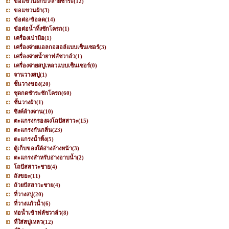
ขอแขวนฝักบัว/สายชำระ
(12)
ขอแขวนผ้า
(3)
ข้อต่อ/ข้อลด
(14)
ข้อต่อน้ำทิ้งชักโครก
(1)
เครื่องเป่ามือ
(1)
เครื่องจ่ายแอลกอฮอล์แบบเซ็นเซอร์
(3)
เครื่องจ่ายน้ำยาฟลัชวาล์ว
(1)
เครื่องจ่ายสบู่เหลวแบบเซ็นเซอร์
(0)
จานวางสบู่
(1)
ชั้นวางของ
(20)
ชุดกดชำระชักโครก
(60)
ชั้นวางผ้า
(1)
ซิงค์ล้างจาน
(10)
ตะแกรงกรองผงโถปัสสาวะ
(15)
ตะแกรงกันกลิ่น
(23)
ตะแกรงน้ำทิ้ง
(5)
ตู้เก็บของใต้อ่างล้างหน้า
(3)
ตะแกรงสำหรับอ่างอาบน้ำ
(2)
โถปัสสาวะชาย
(4)
ถังขยะ
(11)
ถ้วยปัสสาวะชาย
(4)
ที่วางสบู่
(20)
ที่วางแก้วน้ำ
(6)
ท่อน้ำเข้าฟลัชวาล์ว
(8)
ที่ใส่สบู่เหลว
(12)