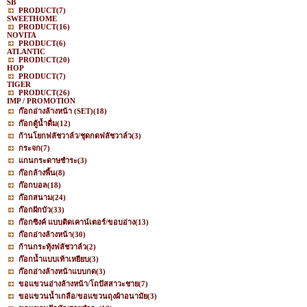
SB
PRODUCT
(7)
SWEETHOME
PRODUCT
(16)
NOVITA
PRODUCT
(6)
ATLANTIC
PRODUCT
(20)
HOP
PRODUCT
(7)
TIGER
PRODUCT
(26)
IMP / PROMOTION
ก๊อกอ่างล้างหน้า (SET)
(18)
ก๊อกตู้น้ำดื่ม
(12)
ก้านโยกฟลัชวาล์ว/ชุดกดฟลัชวาล์ว
(3)
กระจก
(7)
แกนกระดาษชำระ
(3)
ก๊อกล้างพื้น
(8)
ก๊อกบอล
(18)
ก๊อกสนาม
(24)
ก๊อกฝักบัว
(33)
ก๊อกซิงค์ แบบติดเคาน์เตอร์/ขอบอ่าง
(13)
ก๊อกอ่างล้างหน้า
(30)
ก้านกระทุ้งฟลัชวาล์ว
(2)
ก๊อกน้ำแบบเท้าเหยียบ
(3)
ก๊อกอ่างล้างหน้าแบบกด
(3)
ขอแขวนอ่างล้างหน้า/โถปัสสาวะชาย
(7)
ขอแขวนน้ำเกลือ/ขอแขวนถุงผ้าอนามัย
(3)