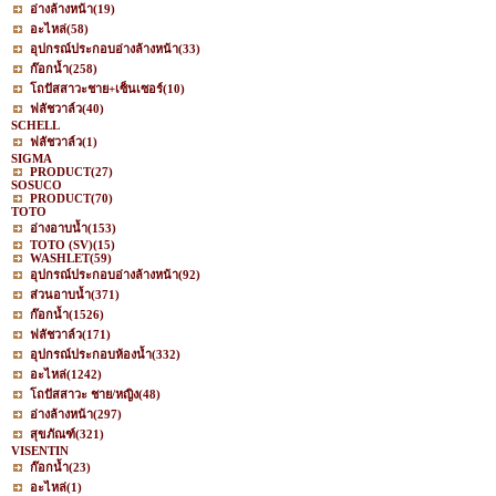
อ่างล้างหน้า
(19)
อะไหล่
(58)
อุปกรณ์ประกอบอ่างล้างหน้า
(33)
ก๊อกน้ำ
(258)
โถปัสสาวะชาย+เซ็นเซอร์
(10)
ฟลัชวาล์ว
(40)
SCHELL
ฟลัชวาล์ว
(1)
SIGMA
PRODUCT
(27)
SOSUCO
PRODUCT
(70)
TOTO
อ่างอาบน้ำ
(153)
TOTO (SV)
(15)
WASHLET
(59)
อุปกรณ์ประกอบอ่างล้างหน้า
(92)
ส่วนอาบน้ำ
(371)
ก๊อกน้ำ
(1526)
ฟลัชวาล์ว
(171)
อุปกรณ์ประกอบห้องน้ำ
(332)
อะไหล่
(1242)
โถปัสสาวะ ชาย/หญิง
(48)
อ่างล้างหน้า
(297)
สุขภัณฑ์
(321)
VISENTIN
ก๊อกน้ำ
(23)
อะไหล่
(1)