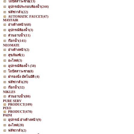
โถปัสสาวะชาย
(13)
อุปกรณ์ประกอบห้องน้ำ
(244)
ฟลัชวาล์ว
(22)
AUTOMATIC FAUCET
(47)
MAYFAIR
อ่างล้างหน้า
(68)
อุปกรณ์ห้องน้ำ
(3)
ส่วนอาบน้ำ
(11)
ก๊อกน้ำ
(141)
NEOMATE
อ่างล้างหน้า
(2)
สุขภัณฑ์
(1)
อะไหล่
(3)
อุปกรณ์ห้องน้ำ
(50)
โถปัสสาวะชาย
(8)
ฝารองนั่ง อัตโนมัติ
(4)
ฟลัชวาล์ว
(29)
ก๊อกน้ำ
(32)
NIKLES
ส่วนอาบน้ำ
(80)
PURE SERV
PRODUCT
(109)
PIXO
PRODUCT
(470)
PAINI
อุปกรณ์ อ่างล้างหน้า
(9)
อะไหล่
(28)
ฟลัชวาล์ว
(2)