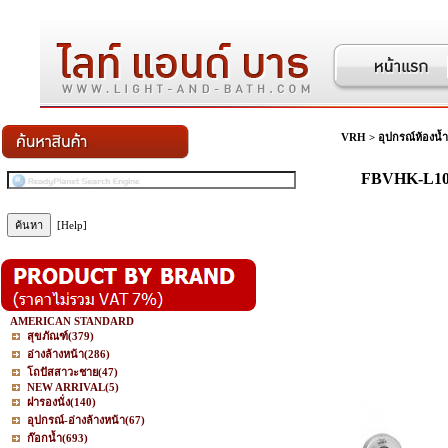
VRH
>
อุปกรณ์ห้องน้ำ
FBVHK-L108
[Help]
AMERICAN STANDARD
สุขภัณฑ์
(379)
อ่างล้างหน้า
(286)
โถปัสสาวะชาย
(47)
NEW ARRIVAL
(5)
ฝารองนั่ง
(140)
อุปกรณ์-อ่างล้างหน้า
(67)
ก๊อกน้ำ
(693)