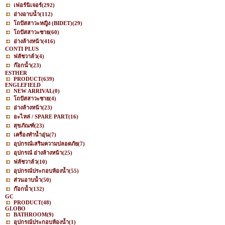
เฟอร์นิเจอร์
(292)
อ่างอาบน้ำ
(112)
โถปัสสาวะหญิง (BIDET)
(29)
โถปัสสาวะชาย
(60)
อ่างล้างหน้า
(416)
CONTI PLUS
ฟลัชวาล์ว
(4)
ก๊อกน้ำ
(23)
ESTHER
PRODUCT
(639)
ENGLEFIELD
NEW ARRIVAL
(0)
โถปัสสาวะชาย
(4)
อ่างล้างหน้า
(23)
อะไหล่ / SPARE PART
(16)
สุขภัณฑ์
(23)
เครื่องทำน้ำอุ่น
(7)
อุปกรณ์เสริมความปลอดภัย
(7)
อุปกรณ์ อ่างล้างหน้า
(25)
ฟลัชวาล์ว
(10)
อุปกรณ์ประกอบห้องน้ำ
(55)
ส่วนอาบน้ำ
(50)
ก๊อกน้ำ
(132)
GC
PRODUCT
(48)
GLOBO
BATHROOM
(9)
อุปกรณ์ประกอบห้องน้ำ
(1)