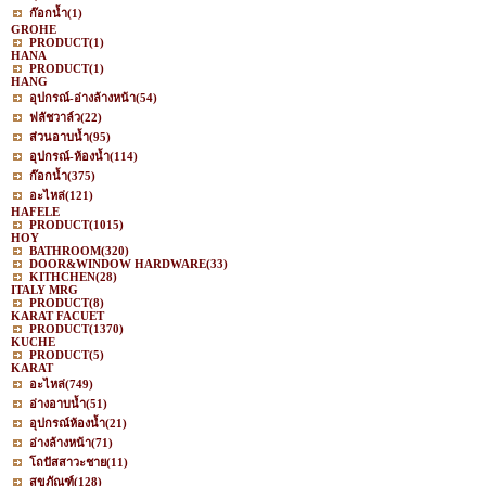
ก๊อกน้ำ
(1)
GROHE
PRODUCT
(1)
HANA
PRODUCT
(1)
HANG
อุปกรณ์-อ่างล้างหน้า
(54)
ฟลัชวาล์ว
(22)
ส่วนอาบน้ำ
(95)
อุปกรณ์-ห้องน้ำ
(114)
ก๊อกน้ำ
(375)
อะไหล่
(121)
HAFELE
PRODUCT
(1015)
HOY
BATHROOM
(320)
DOOR&WINDOW HARDWARE
(33)
KITHCHEN
(28)
ITALY MRG
PRODUCT
(8)
KARAT FACUET
PRODUCT
(1370)
KUCHE
PRODUCT
(5)
KARAT
อะไหล่
(749)
อ่างอาบน้ำ
(51)
อุปกรณ์ห้องน้ำ
(21)
อ่างล้างหน้า
(71)
โถปัสสาวะชาย
(11)
สุขภัณฑ์
(128)