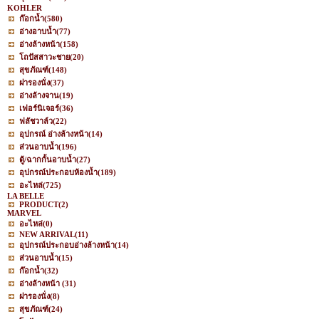
KOHLER
ก๊อกน้ำ
(580)
อ่างอาบน้ำ
(77)
อ่างล้างหน้า
(158)
โถปัสสาวะชาย
(20)
สุขภัณฑ์
(148)
ฝารองนั่ง
(37)
อ่างล้างจาน
(19)
เฟอร์นิเจอร์
(36)
ฟลัชวาล์ว
(22)
อุปกรณ์ อ่างล้างหน้า
(14)
ส่วนอาบน้ำ
(196)
ตู้/ฉากกั้นอาบน้ำ
(27)
อุปกรณ์ประกอบห้องน้ำ
(189)
อะไหล่
(725)
LA BELLE
PRODUCT
(2)
MARVEL
อะไหล่
(0)
NEW ARRIVAL
(11)
อุปกรณ์ประกอบอ่างล้างหน้า
(14)
ส่วนอาบน้ำ
(15)
ก๊อกน้ำ
(32)
อ่างล้างหน้า
(31)
ฝารองนั่ง
(8)
สุขภัณฑ์
(24)