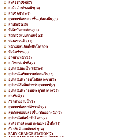
สะดืออ่างซิงค์
(7)
สะดืออ่างล้างหน้า
(14)
สายฉีดชำระ
(8)
สุขภัณฑ์แบบสองชิ้น (ท่อลงพื้น)
(3)
สายฝักบัว
(15)
หัวฝักบัวสายอ่อน
(16)
หัวฝักบัวแบบก้านแข็ง
(2)
ห่วงแขวนผ้า
(11)
หน้าแปลนติดตั้งชักโครก
(4)
หัวฉีดชำระ
(9)
อ่างล้างหน้า
(16)
อะไหล่ท่อน้ำทิ้ง
(7)
อุปกรณ์ห้องน้ำ (SET)
(6)
อุปกรณ์เสริมความปลอดภัย
(32)
อุปกรณ์ประกอบโถปัสสาะชาย
(3)
อุปกรณ์ยึดพื้นสำหรับสุขภัณฑ์
(2)
อุปกรณ์ประกอบประตู/หน้าต่าง
(26)
อ่างซิงค์
(1)
ก๊อกอ่างอาบน้ำ
(1)
สุขภัณฑ์แบบฟลัชวาล์ว
(2)
สุขภัณฑ์แบบสองชิ้น (ท่อออกผนัง)
(2)
อุปกรณ์หม้อน้ำชักโครก
(2)
สะดืออ่างล้างหน้าพร้อมท่อน้ำทิ้ง
(34)
ก๊อกซิงค์ แบบติดผนัง
(14)
BABY CHANGE STATION
(7)