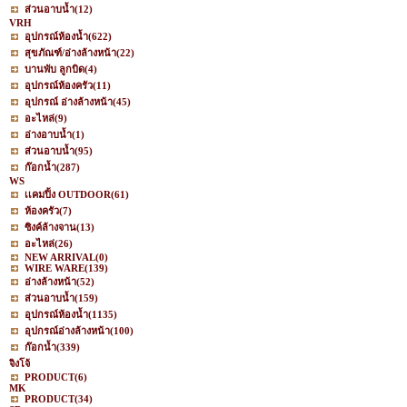
ส่วนอาบน้ำ
(12)
VRH
อุปกรณ์ห้องน้ำ
(622)
สุขภัณฑ์/อ่างล้างหน้า
(22)
บานพับ ลูกบิด
(4)
อุปกรณ์ห้องครัว
(11)
อุปกรณ์ อ่างล้างหน้า
(45)
อะไหล่
(9)
อ่างอาบน้ำ
(1)
ส่วนอาบน้ำ
(95)
ก๊อกน้ำ
(287)
WS
เเคมปิ้ง OUTDOOR
(61)
ห้องครัว
(7)
ซิงค์ล้างจาน
(13)
อะไหล่
(26)
NEW ARRIVAL
(0)
WIRE WARE
(139)
อ่างล้างหน้า
(52)
ส่วนอาบน้ำ
(159)
อุปกรณ์ห้องน้ำ
(1135)
อุปกรณ์อ่างล้างหน้า
(100)
ก๊อกน้ำ
(339)
จิงโจ้
PRODUCT
(6)
MK
PRODUCT
(34)