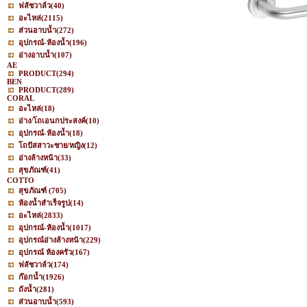
ฟลัชวาล์ว
(40)
อะไหล่
(2115)
ส่วนอาบน้ำ
(272)
อุปกรณ์-ห้องน้ำ
(196)
อ่างอาบน้ำ
(107)
AE
PRODUCT
(294)
BEN
PRODUCT
(289)
CORAL
อะไหล่
(18)
อ่าง/โถเอนกประสงค์
(10)
อุปกรณ์-ห้องน้ำ
(18)
โถปัสสาวะชาย/หญิง
(12)
อ่างล้างหน้า
(33)
สุขภัณฑ์
(41)
COTTO
สุขภัณฑ์
(705)
ห้องน้ำสำเร็จรูป
(14)
อะไหล่
(2833)
อุปกรณ์-ห้องน้ำ
(1017)
อุปกรณ์อ่างล้างหน้า
(229)
อุปกรณ์ ห้องครัว
(167)
ฟลัชวาล์ว
(174)
ก๊อกน้ำ
(1926)
ถังน้ำ
(281)
ส่วนอาบน้ำ
(593)