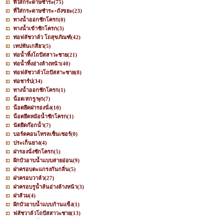
ที่ใส่กระดาษชำระ
(75)
ที่ใส่กระดาษชำระ+ถังขยะ
(23)
ทางน้ำออกชักโครก
(0)
ทางน้ำเข้าชักโครก
(3)
ท่อฟลัชวาล์ว โถสุขภัณฑ์
(42)
เทปพันเกลียว
(5)
ท่อน้ำทิ้งโถปัสสาวะชาย
(21)
ท่อน้ำทิ้งอ่างล้างหน้า
(40)
ท่อฟลัชวาล์วโถปัสสาะชาย
(8)
ท่อชาร์ป
(34)
ทางน้ำออกชักโครก
(1)
น็อต/สกรู/พุก
(7)
น็อตยึดฝารองนั่ง
(10)
น็อตยึดหม้อน้ำชักโครก
(1)
นัตยึดก๊อกน้ำ
(7)
บอร์ดคอนโทรลเซ็นเซอร์
(0)
ประเก็นยาง
(4)
ฝารองนั่งชักโครก
(5)
ฝักบัวอาบน้ำแบบสายอ่อน
(9)
ฝาครอบตะแกรงกันกลิ่น
(5)
ฝาครอบวาล์ว
(27)
ฝาครอบรูน้ำล้นอ่างล้างหน้า
(3)
ฝาส้วม
(4)
ฝักบัวอาบน้ำแบบก้านแข็ง
(1)
ฟลัชวาล์วโถปัสสาวะชาย
(13)