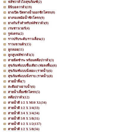
ฟลัชวาล์วโถสุขภัณฑ์
(2)
มินิบอลวาล์ว
(19)
ยางเปิด-ปิดทางน้ำออกชักโครก
(0)
ยางรองหม้อน้ำชักโครก
(9)
ยางกันรั่วสำหรับฟลัชวาล์ว
(9)
เรนชาวเวอร์
(4)
รูฟเดรน
(2)
ราวปรับระดับ/ราวเลื่อน
(1)
ราวแขวนผ้า
(15)
ลูกลอย
(11)
ลูกสูบฟลัชวาล์ว
(3)
สายฉีดชำระ พร้อมสต๊อปวาล์ว
(3)
สุขภัณฑ์แบบชิ้นเดียว (ท่อลงพื้น)
(6)
สุขภัณฑ์แบบนั่งยอง (ราดน้ำ)
(6)
สุขภัณฑ์แบบนั่งราบ (ราดน้ำ)
(8)
สายน้ำทิ้ง
(7)
สะดืออ่างอาบน้ำ
(6)
สายน้ำเลี้ยงชักโครก
(5)
สต๊อปวาล์ว
(12)
สายน้ำดี 1/2 X M10 X1
(34)
สายน้ำดี 1/2 X 3/4
(33)
สายน้ำดี 3/4 X 3/4
(34)
สายน้ำดี 5/8 X 5/8
(31)
สายน้ำดี 1/2 X 1/2
(137)
สายน้ำดี 1/2 X 5/8
(56)