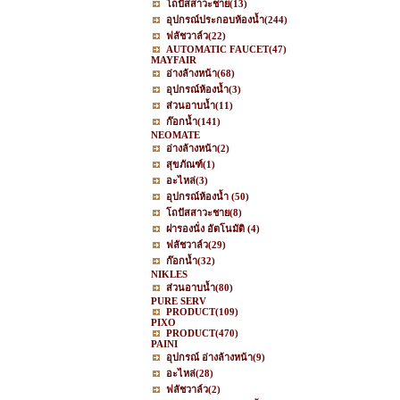
โถปัสสาวะชาย
(13)
อุปกรณ์ประกอบห้องน้ำ
(244)
ฟลัชวาล์ว
(22)
AUTOMATIC FAUCET
(47)
MAYFAIR
อ่างล้างหน้า
(68)
อุปกรณ์ห้องน้ำ
(3)
ส่วนอาบน้ำ
(11)
ก๊อกน้ำ
(141)
NEOMATE
อ่างล้างหน้า
(2)
สุขภัณฑ์
(1)
อะไหล่
(3)
อุปกรณ์ห้องน้ำ
(50)
โถปัสสาวะชาย
(8)
ฝารองนั่ง อัตโนมัติ
(4)
ฟลัชวาล์ว
(29)
ก๊อกน้ำ
(32)
NIKLES
ส่วนอาบน้ำ
(80)
PURE SERV
PRODUCT
(109)
PIXO
PRODUCT
(470)
PAINI
อุปกรณ์ อ่างล้างหน้า
(9)
อะไหล่
(28)
ฟลัชวาล์ว
(2)