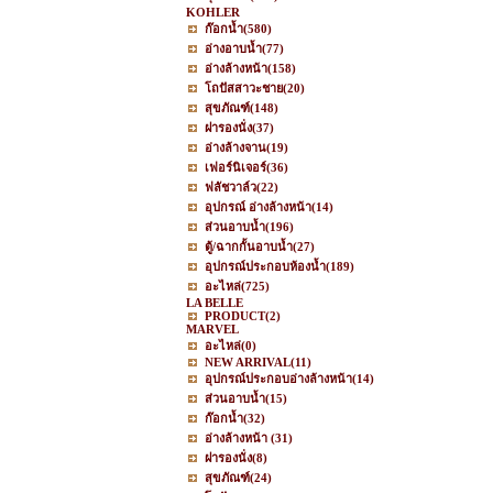
KOHLER
ก๊อกน้ำ
(580)
อ่างอาบน้ำ
(77)
อ่างล้างหน้า
(158)
โถปัสสาวะชาย
(20)
สุขภัณฑ์
(148)
ฝารองนั่ง
(37)
อ่างล้างจาน
(19)
เฟอร์นิเจอร์
(36)
ฟลัชวาล์ว
(22)
อุปกรณ์ อ่างล้างหน้า
(14)
ส่วนอาบน้ำ
(196)
ตู้/ฉากกั้นอาบน้ำ
(27)
อุปกรณ์ประกอบห้องน้ำ
(189)
อะไหล่
(725)
LA BELLE
PRODUCT
(2)
MARVEL
อะไหล่
(0)
NEW ARRIVAL
(11)
อุปกรณ์ประกอบอ่างล้างหน้า
(14)
ส่วนอาบน้ำ
(15)
ก๊อกน้ำ
(32)
อ่างล้างหน้า
(31)
ฝารองนั่ง
(8)
สุขภัณฑ์
(24)