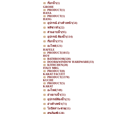
ก๊อกน้ำ
(1)
GROHE
PRODUCT
(1)
HANA
PRODUCT
(1)
HANG
อุปกรณ์-อ่างล้างหน้า
(54)
ฟลัชวาล์ว
(22)
ส่วนอาบน้ำ
(95)
อุปกรณ์-ห้องน้ำ
(114)
ก๊อกน้ำ
(375)
อะไหล่
(121)
HAFELE
PRODUCT
(1015)
HOY
BATHROOM
(320)
DOOR&WINDOW HARDWARE
(33)
KITHCHEN
(28)
ITALY MRG
PRODUCT
(8)
KARAT FACUET
PRODUCT
(1370)
KUCHE
PRODUCT
(5)
KARAT
อะไหล่
(749)
อ่างอาบน้ำ
(51)
อุปกรณ์ห้องน้ำ
(21)
อ่างล้างหน้า
(71)
โถปัสสาวะชาย
(11)
สุขภัณฑ์
(128)