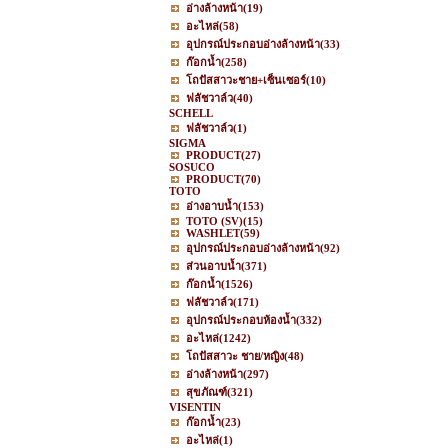
อ่างล้างหน้า
(19)
อะไหล่
(58)
อุปกรณ์ประกอบอ่างล้างหน้า
(33)
ก๊อกน้ำ
(258)
โถปัสสาวะชาย+เซ็นเซอร์
(10)
ฟลัชวาล์ว
(40)
SCHELL
ฟลัชวาล์ว
(1)
SIGMA
PRODUCT
(27)
SOSUCO
PRODUCT
(70)
TOTO
อ่างอาบน้ำ
(153)
TOTO (SV)
(15)
WASHLET
(59)
อุปกรณ์ประกอบอ่างล้างหน้า
(92)
ส่วนอาบน้ำ
(371)
ก๊อกน้ำ
(1526)
ฟลัชวาล์ว
(171)
อุปกรณ์ประกอบห้องน้ำ
(332)
อะไหล่
(1242)
โถปัสสาวะ ชาย/หญิง
(48)
อ่างล้างหน้า
(297)
สุขภัณฑ์
(321)
VISENTIN
ก๊อกน้ำ
(23)
อะไหล่
(1)