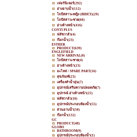
เฟอร์นิเจอร์
(292)
อ่างอาบน้ำ
(112)
โถปัสสาวะหญิง (BIDET)
(29)
โถปัสสาวะชาย
(60)
อ่างล้างหน้า
(416)
CONTI PLUS
ฟลัชวาล์ว
(4)
ก๊อกน้ำ
(23)
ESTHER
PRODUCT
(639)
ENGLEFIELD
NEW ARRIVAL
(0)
โถปัสสาวะชาย
(4)
อ่างล้างหน้า
(23)
อะไหล่ / SPARE PART
(16)
สุขภัณฑ์
(23)
เครื่องทำน้ำอุ่น
(7)
อุปกรณ์เสริมความปลอดภัย
(7)
อุปกรณ์ อ่างล้างหน้า
(25)
ฟลัชวาล์ว
(10)
อุปกรณ์ประกอบห้องน้ำ
(55)
ส่วนอาบน้ำ
(50)
ก๊อกน้ำ
(132)
GC
PRODUCT
(48)
GLOBO
BATHROOM
(9)
อุปกรณ์ประกอบห้องน้ำ
(1)