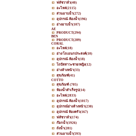
ฟลัชวาล์ว
(40)
อะไหล่
(2115)
ส่วนอาบน้ำ
(272)
อุปกรณ์-ห้องน้ำ
(196)
อ่างอาบน้ำ
(107)
AE
PRODUCT
(294)
BEN
PRODUCT
(289)
CORAL
อะไหล่
(18)
อ่าง/โถเอนกประสงค์
(10)
อุปกรณ์-ห้องน้ำ
(18)
โถปัสสาวะชาย/หญิง
(12)
อ่างล้างหน้า
(33)
สุขภัณฑ์
(41)
COTTO
สุขภัณฑ์
(705)
ห้องน้ำสำเร็จรูป
(14)
อะไหล่
(2833)
อุปกรณ์-ห้องน้ำ
(1017)
อุปกรณ์อ่างล้างหน้า
(230)
อุปกรณ์ ห้องครัว
(167)
ฟลัชวาล์ว
(174)
ก๊อกน้ำ
(1926)
ถังน้ำ
(281)
ส่วนอาบน้ำ
(593)