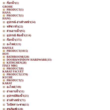
ก๊อกน้ำ
(1)
GROHE
PRODUCT
(1)
HANA
PRODUCT
(1)
HANG
อุปกรณ์-อ่างล้างหน้า
(54)
ฟลัชวาล์ว
(22)
ส่วนอาบน้ำ
(95)
อุปกรณ์-ห้องน้ำ
(114)
ก๊อกน้ำ
(375)
อะไหล่
(121)
HAFELE
PRODUCT
(1015)
HOY
BATHROOM
(320)
DOOR&WINDOW HARDWARE
(33)
KITHCHEN
(28)
ITALY MRG
PRODUCT
(8)
KARAT FACUET
PRODUCT
(1370)
KUCHE
PRODUCT
(5)
KARAT
อะไหล่
(749)
อ่างอาบน้ำ
(51)
อุปกรณ์ห้องน้ำ
(21)
อ่างล้างหน้า
(71)
โถปัสสาวะชาย
(11)
สุขภัณฑ์
(128)