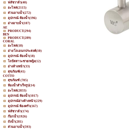
ฟลัชวาล์ว
(40)
อะไหล่
(2115)
ส่วนอาบน้ำ
(272)
อุปกรณ์-ห้องน้ำ
(196)
อ่างอาบน้ำ
(107)
AE
PRODUCT
(294)
BEN
PRODUCT
(289)
CORAL
อะไหล่
(18)
อ่าง/โถเอนกประสงค์
(10)
อุปกรณ์-ห้องน้ำ
(18)
โถปัสสาวะชาย/หญิง
(12)
อ่างล้างหน้า
(33)
สุขภัณฑ์
(41)
COTTO
สุขภัณฑ์
(705)
ห้องน้ำสำเร็จรูป
(14)
อะไหล่
(2833)
อุปกรณ์-ห้องน้ำ
(1017)
อุปกรณ์อ่างล้างหน้า
(229)
อุปกรณ์ ห้องครัว
(167)
ฟลัชวาล์ว
(174)
ก๊อกน้ำ
(1926)
ถังน้ำ
(281)
ส่วนอาบน้ำ
(593)