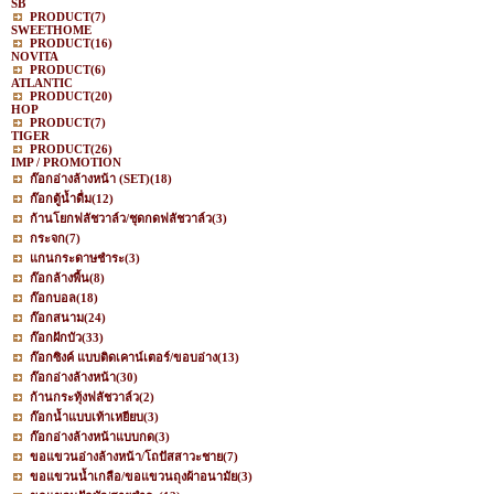
SB
PRODUCT
(7)
SWEETHOME
PRODUCT
(16)
NOVITA
PRODUCT
(6)
ATLANTIC
PRODUCT
(20)
HOP
PRODUCT
(7)
TIGER
PRODUCT
(26)
IMP / PROMOTION
ก๊อกอ่างล้างหน้า (SET)
(18)
ก๊อกตู้น้ำดื่ม
(12)
ก้านโยกฟลัชวาล์ว/ชุดกดฟลัชวาล์ว
(3)
กระจก
(7)
แกนกระดาษชำระ
(3)
ก๊อกล้างพื้น
(8)
ก๊อกบอล
(18)
ก๊อกสนาม
(24)
ก๊อกฝักบัว
(33)
ก๊อกซิงค์ แบบติดเคาน์เตอร์/ขอบอ่าง
(13)
ก๊อกอ่างล้างหน้า
(30)
ก้านกระทุ้งฟลัชวาล์ว
(2)
ก๊อกน้ำแบบเท้าเหยียบ
(3)
ก๊อกอ่างล้างหน้าแบบกด
(3)
ขอแขวนอ่างล้างหน้า/โถปัสสาวะชาย
(7)
ขอแขวนน้ำเกลือ/ขอแขวนถุงผ้าอนามัย
(3)