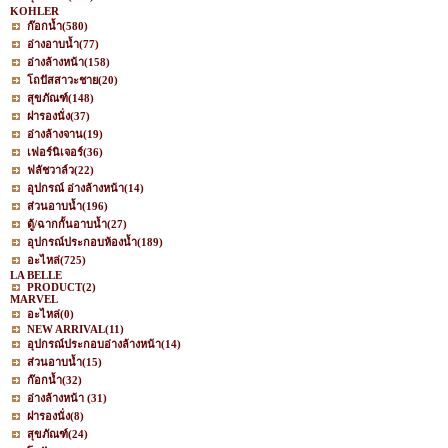
KOHLER
ก๊อกน้ำ
(580)
อ่างอาบน้ำ
(77)
อ่างล้างหน้า
(158)
โถปัสสาวะชาย
(20)
สุขภัณฑ์
(148)
ฝารองนั่ง
(37)
อ่างล้างจาน
(19)
เฟอร์นิเจอร์
(36)
ฟลัชวาล์ว
(22)
อุปกรณ์ อ่างล้างหน้า
(14)
ส่วนอาบน้ำ
(196)
ตู้/ฉากกั้นอาบน้ำ
(27)
อุปกรณ์ประกอบห้องน้ำ
(189)
อะไหล่
(725)
LA BELLE
PRODUCT
(2)
MARVEL
อะไหล่
(0)
NEW ARRIVAL
(11)
อุปกรณ์ประกอบอ่างล้างหน้า
(14)
ส่วนอาบน้ำ
(15)
ก๊อกน้ำ
(32)
อ่างล้างหน้า
(31)
ฝารองนั่ง
(8)
สุขภัณฑ์
(24)