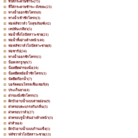
ที่ใส่กระดาษชำระ
(75)
ที่ใส่กระดาษชำระ+ถังขยะ
(23)
ทางน้ำออกชักโครก
(0)
ทางน้ำเข้าชักโครก
(3)
ท่อฟลัชวาล์ว โถสุขภัณฑ์
(42)
เทปพันเกลียว
(5)
ท่อน้ำทิ้งโถปัสสาวะชาย
(21)
ท่อน้ำทิ้งอ่างล้างหน้า
(40)
ท่อฟลัชวาล์วโถปัสสาะชาย
(8)
ท่อชาร์ป
(34)
ทางน้ำออกชักโครก
(1)
น็อต/สกรู/พุก
(7)
น็อตยึดฝารองนั่ง
(10)
น็อตยึดหม้อน้ำชักโครก
(1)
นัตยึดก๊อกน้ำ
(7)
บอร์ดคอนโทรลเซ็นเซอร์
(0)
ประเก็นยาง
(4)
ฝารองนั่งชักโครก
(5)
ฝักบัวอาบน้ำแบบสายอ่อน
(9)
ฝาครอบตะแกรงกันกลิ่น
(5)
ฝาครอบวาล์ว
(27)
ฝาครอบรูน้ำล้นอ่างล้างหน้า
(3)
ฝาส้วม
(4)
ฝักบัวอาบน้ำแบบก้านแข็ง
(1)
ฟลัชวาล์วโถปัสสาวะชาย
(13)