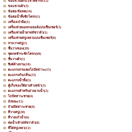
ขอแขวนฝักบัว/สายชำระ
(12)
ขอแขวนผ้า
(3)
ข้อต่อ/ข้อลด
(14)
ข้อต่อน้ำทิ้งชักโครก
(1)
เครื่องเป่ามือ
(1)
เครื่องจ่ายแอลกอฮอล์แบบเซ็นเซอร์
(3)
เครื่องจ่ายน้ำยาฟลัชวาล์ว
(1)
เครื่องจ่ายสบู่เหลวแบบเซ็นเซอร์
(0)
จานวางสบู่
(1)
ชั้นวางของ
(20)
ชุดกดชำระชักโครก
(60)
ชั้นวางผ้า
(1)
ซิงค์ล้างจาน
(10)
ตะแกรงกรองผงโถปัสสาวะ
(15)
ตะแกรงกันกลิ่น
(23)
ตะแกรงน้ำทิ้ง
(5)
ตู้เก็บของใต้อ่างล้างหน้า
(3)
ตะแกรงสำหรับอ่างอาบน้ำ
(2)
โถปัสสาวะชาย
(4)
ถังขยะ
(11)
ถ้วยปัสสาวะชาย
(4)
ที่วางสบู่
(20)
ที่วางแก้วน้ำ
(6)
ท่อน้ำเข้าฟลัชวาล์ว
(8)
ที่ใส่สบู่เหลว
(12)