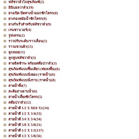
ฟลัชวาล์วโถสุขภัณฑ์
(2)
มินิบอลวาล์ว
(19)
ยางเปิด-ปิดทางน้ำออกชักโครก
(0)
ยางรองหม้อน้ำชักโครก
(9)
ยางกันรั่วสำหรับฟลัชวาล์ว
(9)
เรนชาวเวอร์
(4)
รูฟเดรน
(2)
ราวปรับระดับ/ราวเลื่อน
(1)
ราวแขวนผ้า
(15)
ลูกลอย
(11)
ลูกสูบฟลัชวาล์ว
(3)
สายฉีดชำระ พร้อมสต๊อปวาล์ว
(3)
สุขภัณฑ์แบบชิ้นเดียว (ท่อลงพื้น)
(6)
สุขภัณฑ์แบบนั่งยอง (ราดน้ำ)
(6)
สุขภัณฑ์แบบนั่งราบ (ราดน้ำ)
(8)
สายน้ำทิ้ง
(7)
สะดืออ่างอาบน้ำ
(6)
สายน้ำเลี้ยงชักโครก
(5)
สต๊อปวาล์ว
(12)
สายน้ำดี 1/2 X M10 X1
(34)
สายน้ำดี 1/2 X 3/4
(33)
สายน้ำดี 3/4 X 3/4
(34)
สายน้ำดี 5/8 X 5/8
(31)
สายน้ำดี 1/2 X 1/2
(137)
สายน้ำดี 1/2 X 5/8
(56)