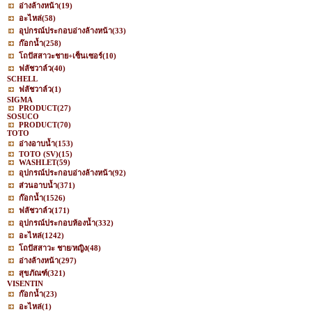
อ่างล้างหน้า
(19)
อะไหล่
(58)
อุปกรณ์ประกอบอ่างล้างหน้า
(33)
ก๊อกน้ำ
(258)
โถปัสสาวะชาย+เซ็นเซอร์
(10)
ฟลัชวาล์ว
(40)
SCHELL
ฟลัชวาล์ว
(1)
SIGMA
PRODUCT
(27)
SOSUCO
PRODUCT
(70)
TOTO
อ่างอาบน้ำ
(153)
TOTO (SV)
(15)
WASHLET
(59)
อุปกรณ์ประกอบอ่างล้างหน้า
(92)
ส่วนอาบน้ำ
(371)
ก๊อกน้ำ
(1526)
ฟลัชวาล์ว
(171)
อุปกรณ์ประกอบห้องน้ำ
(332)
อะไหล่
(1242)
โถปัสสาวะ ชาย/หญิง
(48)
อ่างล้างหน้า
(297)
สุขภัณฑ์
(321)
VISENTIN
ก๊อกน้ำ
(23)
อะไหล่
(1)