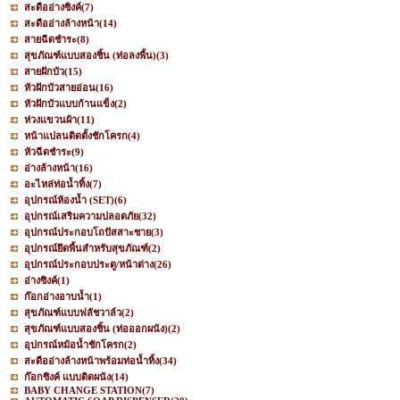
สะดืออ่างซิงค์
(7)
สะดืออ่างล้างหน้า
(14)
สายฉีดชำระ
(8)
สุขภัณฑ์แบบสองชิ้น (ท่อลงพื้น)
(3)
สายฝักบัว
(15)
หัวฝักบัวสายอ่อน
(16)
หัวฝักบัวแบบก้านแข็ง
(2)
ห่วงแขวนผ้า
(11)
หน้าแปลนติดตั้งชักโครก
(4)
หัวฉีดชำระ
(9)
อ่างล้างหน้า
(16)
อะไหล่ท่อน้ำทิ้ง
(7)
อุปกรณ์ห้องน้ำ (SET)
(6)
อุปกรณ์เสริมความปลอดภัย
(32)
อุปกรณ์ประกอบโถปัสสาะชาย
(3)
อุปกรณ์ยึดพื้นสำหรับสุขภัณฑ์
(2)
อุปกรณ์ประกอบประตู/หน้าต่าง
(26)
อ่างซิงค์
(1)
ก๊อกอ่างอาบน้ำ
(1)
สุขภัณฑ์แบบฟลัชวาล์ว
(2)
สุขภัณฑ์แบบสองชิ้น (ท่อออกผนัง)
(2)
อุปกรณ์หม้อน้ำชักโครก
(2)
สะดืออ่างล้างหน้าพร้อมท่อน้ำทิ้ง
(34)
ก๊อกซิงค์ แบบติดผนัง
(14)
BABY CHANGE STATION
(7)