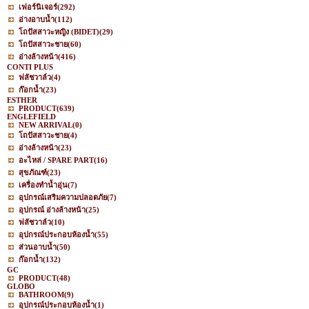
เฟอร์นิเจอร์
(292)
อ่างอาบน้ำ
(112)
โถปัสสาวะหญิง (BIDET)
(29)
โถปัสสาวะชาย
(60)
อ่างล้างหน้า
(416)
CONTI PLUS
ฟลัชวาล์ว
(4)
ก๊อกน้ำ
(23)
ESTHER
PRODUCT
(639)
ENGLEFIELD
NEW ARRIVAL
(0)
โถปัสสาวะชาย
(4)
อ่างล้างหน้า
(23)
อะไหล่ / SPARE PART
(16)
สุขภัณฑ์
(23)
เครื่องทำน้ำอุ่น
(7)
อุปกรณ์เสริมความปลอดภัย
(7)
อุปกรณ์ อ่างล้างหน้า
(25)
ฟลัชวาล์ว
(10)
อุปกรณ์ประกอบห้องน้ำ
(55)
ส่วนอาบน้ำ
(50)
ก๊อกน้ำ
(132)
GC
PRODUCT
(48)
GLOBO
BATHROOM
(9)
อุปกรณ์ประกอบห้องน้ำ
(1)