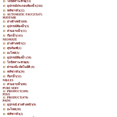
โถปัสสาวะชาย
(13)
อุปกรณ์ประกอบห้องน้ำ
(244)
ฟลัชวาล์ว
(22)
AUTOMATIC FAUCET
(47)
MAYFAIR
อ่างล้างหน้า
(68)
อุปกรณ์ห้องน้ำ
(3)
ส่วนอาบน้ำ
(11)
ก๊อกน้ำ
(141)
NEOMATE
อ่างล้างหน้า
(2)
สุขภัณฑ์
(1)
อะไหล่
(3)
อุปกรณ์ห้องน้ำ
(50)
โถปัสสาวะชาย
(8)
ฝารองนั่ง อัตโนมัติ
(4)
ฟลัชวาล์ว
(29)
ก๊อกน้ำ
(32)
NIKLES
ส่วนอาบน้ำ
(80)
PURE SERV
PRODUCT
(109)
PIXO
PRODUCT
(470)
PAINI
อุปกรณ์ อ่างล้างหน้า
(9)
อะไหล่
(28)
ฟลัชวาล์ว
(2)