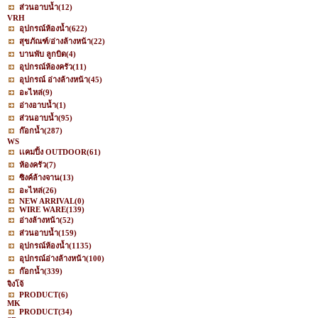
ส่วนอาบน้ำ
(12)
VRH
อุปกรณ์ห้องน้ำ
(622)
สุขภัณฑ์/อ่างล้างหน้า
(22)
บานพับ ลูกบิด
(4)
อุปกรณ์ห้องครัว
(11)
อุปกรณ์ อ่างล้างหน้า
(45)
อะไหล่
(9)
อ่างอาบน้ำ
(1)
ส่วนอาบน้ำ
(95)
ก๊อกน้ำ
(287)
WS
เเคมปิ้ง OUTDOOR
(61)
ห้องครัว
(7)
ซิงค์ล้างจาน
(13)
อะไหล่
(26)
NEW ARRIVAL
(0)
WIRE WARE
(139)
อ่างล้างหน้า
(52)
ส่วนอาบน้ำ
(159)
อุปกรณ์ห้องน้ำ
(1135)
อุปกรณ์อ่างล้างหน้า
(100)
ก๊อกน้ำ
(339)
จิงโจ้
PRODUCT
(6)
MK
PRODUCT
(34)