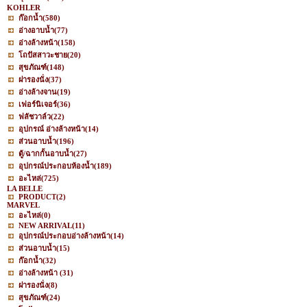
KOHLER
ก๊อกน้ำ
(580)
อ่างอาบน้ำ
(77)
อ่างล้างหน้า
(158)
โถปัสสาวะชาย
(20)
สุขภัณฑ์
(148)
ฝารองนั่ง
(37)
อ่างล้างจาน
(19)
เฟอร์นิเจอร์
(36)
ฟลัชวาล์ว
(22)
อุปกรณ์ อ่างล้างหน้า
(14)
ส่วนอาบน้ำ
(196)
ตู้/ฉากกั้นอาบน้ำ
(27)
อุปกรณ์ประกอบห้องน้ำ
(189)
อะไหล่
(725)
LA BELLE
PRODUCT
(2)
MARVEL
อะไหล่
(0)
NEW ARRIVAL
(11)
อุปกรณ์ประกอบอ่างล้างหน้า
(14)
ส่วนอาบน้ำ
(15)
ก๊อกน้ำ
(32)
อ่างล้างหน้า
(31)
ฝารองนั่ง
(8)
สุขภัณฑ์
(24)