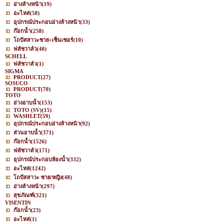
อ่างล้างหน้า
(19)
อะไหล่
(58)
อุปกรณ์ประกอบอ่างล้างหน้า
(33)
ก๊อกน้ำ
(258)
โถปัสสาวะชาย+เซ็นเซอร์
(10)
ฟลัชวาล์ว
(40)
SCHELL
ฟลัชวาล์ว
(1)
SIGMA
PRODUCT
(27)
SOSUCO
PRODUCT
(70)
TOTO
อ่างอาบน้ำ
(153)
TOTO (SV)
(15)
WASHLET
(59)
อุปกรณ์ประกอบอ่างล้างหน้า
(92)
ส่วนอาบน้ำ
(371)
ก๊อกน้ำ
(1526)
ฟลัชวาล์ว
(171)
อุปกรณ์ประกอบห้องน้ำ
(332)
อะไหล่
(1242)
โถปัสสาวะ ชาย/หญิง
(48)
อ่างล้างหน้า
(297)
สุขภัณฑ์
(321)
VISENTIN
ก๊อกน้ำ
(23)
อะไหล่
(1)