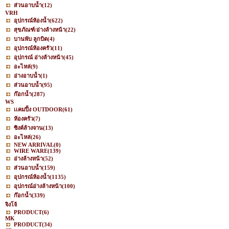
ส่วนอาบน้ำ
(12)
VRH
อุปกรณ์ห้องน้ำ
(622)
สุขภัณฑ์/อ่างล้างหน้า
(22)
บานพับ ลูกบิด
(4)
อุปกรณ์ห้องครัว
(11)
อุปกรณ์ อ่างล้างหน้า
(45)
อะไหล่
(9)
อ่างอาบน้ำ
(1)
ส่วนอาบน้ำ
(95)
ก๊อกน้ำ
(287)
WS
เเคมปิ้ง OUTDOOR
(61)
ห้องครัว
(7)
ซิงค์ล้างจาน
(13)
อะไหล่
(26)
NEW ARRIVAL
(0)
WIRE WARE
(139)
อ่างล้างหน้า
(52)
ส่วนอาบน้ำ
(159)
อุปกรณ์ห้องน้ำ
(1135)
อุปกรณ์อ่างล้างหน้า
(100)
ก๊อกน้ำ
(339)
จิงโจ้
PRODUCT
(6)
MK
PRODUCT
(34)