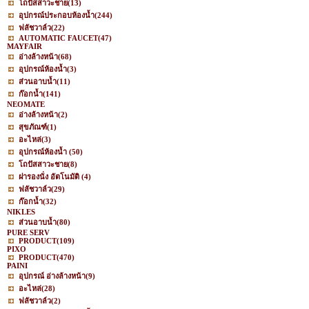
โถปัสสาวะชาย
(13)
อุปกรณ์ประกอบห้องน้ำ
(244)
ฟลัชวาล์ว
(22)
AUTOMATIC FAUCET
(47)
MAYFAIR
อ่างล้างหน้า
(68)
อุปกรณ์ห้องน้ำ
(3)
ส่วนอาบน้ำ
(11)
ก๊อกน้ำ
(141)
NEOMATE
อ่างล้างหน้า
(2)
สุขภัณฑ์
(1)
อะไหล่
(3)
อุปกรณ์ห้องน้ำ
(50)
โถปัสสาวะชาย
(8)
ฝารองนั่ง อัตโนมัติ
(4)
ฟลัชวาล์ว
(29)
ก๊อกน้ำ
(32)
NIKLES
ส่วนอาบน้ำ
(80)
PURE SERV
PRODUCT
(109)
PIXO
PRODUCT
(470)
PAINI
อุปกรณ์ อ่างล้างหน้า
(9)
อะไหล่
(28)
ฟลัชวาล์ว
(2)