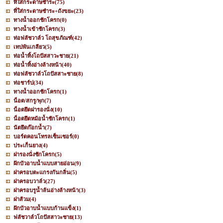
ที่ใส่กระดาษชำระ
(75)
ที่ใส่กระดาษชำระ+ถังขยะ
(23)
ทางน้ำออกชักโครก
(0)
ทางน้ำเข้าชักโครก
(3)
ท่อฟลัชวาล์ว โถสุขภัณฑ์
(42)
เทปพันเกลียว
(5)
ท่อน้ำทิ้งโถปัสสาวะชาย
(21)
ท่อน้ำทิ้งอ่างล้างหน้า
(40)
ท่อฟลัชวาล์วโถปัสสาะชาย
(8)
ท่อชาร์ป
(34)
ทางน้ำออกชักโครก
(1)
น็อต/สกรู/พุก
(7)
น็อตยึดฝารองนั่ง
(10)
น็อตยึดหม้อน้ำชักโครก
(1)
นัตยึดก๊อกน้ำ
(7)
บอร์ดคอนโทรลเซ็นเซอร์
(0)
ประเก็นยาง
(4)
ฝารองนั่งชักโครก
(5)
ฝักบัวอาบน้ำแบบสายอ่อน
(9)
ฝาครอบตะแกรงกันกลิ่น
(5)
ฝาครอบวาล์ว
(27)
ฝาครอบรูน้ำล้นอ่างล้างหน้า
(3)
ฝาส้วม
(4)
ฝักบัวอาบน้ำแบบก้านแข็ง
(1)
ฟลัชวาล์วโถปัสสาวะชาย
(13)