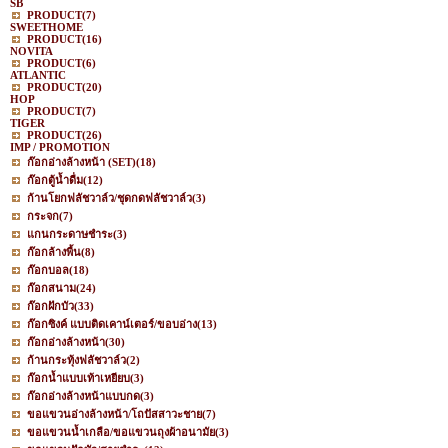
SB
PRODUCT
(7)
SWEETHOME
PRODUCT
(16)
NOVITA
PRODUCT
(6)
ATLANTIC
PRODUCT
(20)
HOP
PRODUCT
(7)
TIGER
PRODUCT
(26)
IMP / PROMOTION
ก๊อกอ่างล้างหน้า (SET)
(18)
ก๊อกตู้น้ำดื่ม
(12)
ก้านโยกฟลัชวาล์ว/ชุดกดฟลัชวาล์ว
(3)
กระจก
(7)
แกนกระดาษชำระ
(3)
ก๊อกล้างพื้น
(8)
ก๊อกบอล
(18)
ก๊อกสนาม
(24)
ก๊อกฝักบัว
(33)
ก๊อกซิงค์ แบบติดเคาน์เตอร์/ขอบอ่าง
(13)
ก๊อกอ่างล้างหน้า
(30)
ก้านกระทุ้งฟลัชวาล์ว
(2)
ก๊อกน้ำแบบเท้าเหยียบ
(3)
ก๊อกอ่างล้างหน้าแบบกด
(3)
ขอแขวนอ่างล้างหน้า/โถปัสสาวะชาย
(7)
ขอแขวนน้ำเกลือ/ขอแขวนถุงผ้าอนามัย
(3)