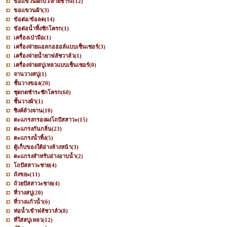
ขอแขวนฝักบัว/สายชำระ
(12)
ขอแขวนผ้า
(3)
ข้อต่อ/ข้อลด
(14)
ข้อต่อน้ำทิ้งชักโครก
(1)
เครื่องเป่ามือ
(1)
เครื่องจ่ายแอลกอฮอล์แบบเซ็นเซอร์
(3)
เครื่องจ่ายน้ำยาฟลัชวาล์ว
(1)
เครื่องจ่ายสบู่เหลวแบบเซ็นเซอร์
(0)
จานวางสบู่
(1)
ชั้นวางของ
(20)
ชุดกดชำระชักโครก
(60)
ชั้นวางผ้า
(1)
ซิงค์ล้างจาน
(10)
ตะแกรงกรองผงโถปัสสาวะ
(15)
ตะแกรงกันกลิ่น
(23)
ตะแกรงน้ำทิ้ง
(5)
ตู้เก็บของใต้อ่างล้างหน้า
(3)
ตะแกรงสำหรับอ่างอาบน้ำ
(2)
โถปัสสาวะชาย
(4)
ถังขยะ
(11)
ถ้วยปัสสาวะชาย
(4)
ที่วางสบู่
(20)
ที่วางแก้วน้ำ
(6)
ท่อน้ำเข้าฟลัชวาล์ว
(8)
ที่ใส่สบู่เหลว
(12)