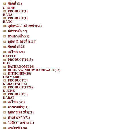
ก๊อกน้ำ
(1)
GROHE
PRODUCT
(1)
HANA
PRODUCT
(1)
HANG
อุปกรณ์-อ่างล้างหน้า
(54)
ฟลัชวาล์ว
(22)
ส่วนอาบน้ำ
(95)
อุปกรณ์-ห้องน้ำ
(114)
ก๊อกน้ำ
(375)
อะไหล่
(121)
HAFELE
PRODUCT
(1015)
HOY
BATHROOM
(320)
DOOR&WINDOW HARDWARE
(33)
KITHCHEN
(28)
ITALY MRG
PRODUCT
(8)
KARAT FACUET
PRODUCT
(1370)
KUCHE
PRODUCT
(5)
KARAT
อะไหล่
(749)
อ่างอาบน้ำ
(51)
อุปกรณ์ห้องน้ำ
(21)
อ่างล้างหน้า
(71)
โถปัสสาวะชาย
(11)
สุขภัณฑ์
(128)