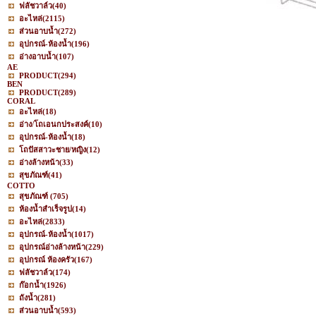
ฟลัชวาล์ว
(40)
อะไหล่
(2115)
ส่วนอาบน้ำ
(272)
อุปกรณ์-ห้องน้ำ
(196)
อ่างอาบน้ำ
(107)
AE
PRODUCT
(294)
BEN
PRODUCT
(289)
CORAL
อะไหล่
(18)
อ่าง/โถเอนกประสงค์
(10)
อุปกรณ์-ห้องน้ำ
(18)
โถปัสสาวะชาย/หญิง
(12)
อ่างล้างหน้า
(33)
สุขภัณฑ์
(41)
COTTO
สุขภัณฑ์
(705)
ห้องน้ำสำเร็จรูป
(14)
อะไหล่
(2833)
อุปกรณ์-ห้องน้ำ
(1017)
อุปกรณ์อ่างล้างหน้า
(229)
อุปกรณ์ ห้องครัว
(167)
ฟลัชวาล์ว
(174)
ก๊อกน้ำ
(1926)
ถังน้ำ
(281)
ส่วนอาบน้ำ
(593)