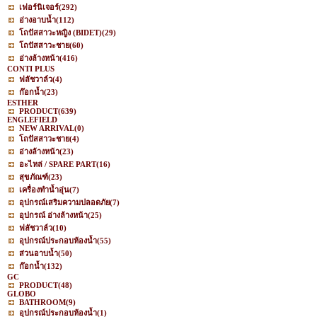
เฟอร์นิเจอร์
(292)
อ่างอาบน้ำ
(112)
โถปัสสาวะหญิง (BIDET)
(29)
โถปัสสาวะชาย
(60)
อ่างล้างหน้า
(416)
CONTI PLUS
ฟลัชวาล์ว
(4)
ก๊อกน้ำ
(23)
ESTHER
PRODUCT
(639)
ENGLEFIELD
NEW ARRIVAL
(0)
โถปัสสาวะชาย
(4)
อ่างล้างหน้า
(23)
อะไหล่ / SPARE PART
(16)
สุขภัณฑ์
(23)
เครื่องทำน้ำอุ่น
(7)
อุปกรณ์เสริมความปลอดภัย
(7)
อุปกรณ์ อ่างล้างหน้า
(25)
ฟลัชวาล์ว
(10)
อุปกรณ์ประกอบห้องน้ำ
(55)
ส่วนอาบน้ำ
(50)
ก๊อกน้ำ
(132)
GC
PRODUCT
(48)
GLOBO
BATHROOM
(9)
อุปกรณ์ประกอบห้องน้ำ
(1)