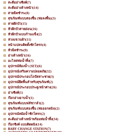
สะดืออ่างซิงค์
(7)
สะดืออ่างล้างหน้า
(14)
สายฉีดชำระ
(8)
สุขภัณฑ์แบบสองชิ้น (ท่อลงพื้น)
(3)
สายฝักบัว
(15)
หัวฝักบัวสายอ่อน
(16)
หัวฝักบัวแบบก้านแข็ง
(2)
ห่วงแขวนผ้า
(11)
หน้าแปลนติดตั้งชักโครก
(4)
หัวฉีดชำระ
(9)
อ่างล้างหน้า
(16)
อะไหล่ท่อน้ำทิ้ง
(7)
อุปกรณ์ห้องน้ำ (SET)
(6)
อุปกรณ์เสริมความปลอดภัย
(32)
อุปกรณ์ประกอบโถปัสสาะชาย
(3)
อุปกรณ์ยึดพื้นสำหรับสุขภัณฑ์
(2)
อุปกรณ์ประกอบประตู/หน้าต่าง
(26)
อ่างซิงค์
(1)
ก๊อกอ่างอาบน้ำ
(1)
สุขภัณฑ์แบบฟลัชวาล์ว
(2)
สุขภัณฑ์แบบสองชิ้น (ท่อออกผนัง)
(2)
อุปกรณ์หม้อน้ำชักโครก
(2)
สะดืออ่างล้างหน้าพร้อมท่อน้ำทิ้ง
(34)
ก๊อกซิงค์ แบบติดผนัง
(14)
BABY CHANGE STATION
(7)