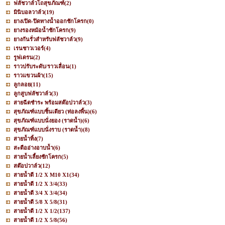
ฟลัชวาล์วโถสุขภัณฑ์
(2)
มินิบอลวาล์ว
(19)
ยางเปิด-ปิดทางน้ำออกชักโครก
(0)
ยางรองหม้อน้ำชักโครก
(9)
ยางกันรั่วสำหรับฟลัชวาล์ว
(9)
เรนชาวเวอร์
(4)
รูฟเดรน
(2)
ราวปรับระดับ/ราวเลื่อน
(1)
ราวแขวนผ้า
(15)
ลูกลอย
(11)
ลูกสูบฟลัชวาล์ว
(3)
สายฉีดชำระ พร้อมสต๊อปวาล์ว
(3)
สุขภัณฑ์แบบชิ้นเดียว (ท่อลงพื้น)
(6)
สุขภัณฑ์แบบนั่งยอง (ราดน้ำ)
(6)
สุขภัณฑ์แบบนั่งราบ (ราดน้ำ)
(8)
สายน้ำทิ้ง
(7)
สะดืออ่างอาบน้ำ
(6)
สายน้ำเลี้ยงชักโครก
(5)
สต๊อปวาล์ว
(12)
สายน้ำดี 1/2 X M10 X1
(34)
สายน้ำดี 1/2 X 3/4
(33)
สายน้ำดี 3/4 X 3/4
(34)
สายน้ำดี 5/8 X 5/8
(31)
สายน้ำดี 1/2 X 1/2
(137)
สายน้ำดี 1/2 X 5/8
(56)