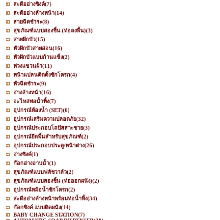
สะดืออ่างซิงค์
(7)
สะดืออ่างล้างหน้า
(14)
สายฉีดชำระ
(8)
สุขภัณฑ์แบบสองชิ้น (ท่อลงพื้น)
(3)
สายฝักบัว
(15)
หัวฝักบัวสายอ่อน
(16)
หัวฝักบัวแบบก้านแข็ง
(2)
ห่วงแขวนผ้า
(11)
หน้าแปลนติดตั้งชักโครก
(4)
หัวฉีดชำระ
(9)
อ่างล้างหน้า
(16)
อะไหล่ท่อน้ำทิ้ง
(7)
อุปกรณ์ห้องน้ำ (SET)
(6)
อุปกรณ์เสริมความปลอดภัย
(32)
อุปกรณ์ประกอบโถปัสสาะชาย
(3)
อุปกรณ์ยึดพื้นสำหรับสุขภัณฑ์
(2)
อุปกรณ์ประกอบประตู/หน้าต่าง
(26)
อ่างซิงค์
(1)
ก๊อกอ่างอาบน้ำ
(1)
สุขภัณฑ์แบบฟลัชวาล์ว
(2)
สุขภัณฑ์แบบสองชิ้น (ท่อออกผนัง)
(2)
อุปกรณ์หม้อน้ำชักโครก
(2)
สะดืออ่างล้างหน้าพร้อมท่อน้ำทิ้ง
(34)
ก๊อกซิงค์ แบบติดผนัง
(14)
BABY CHANGE STATION
(7)