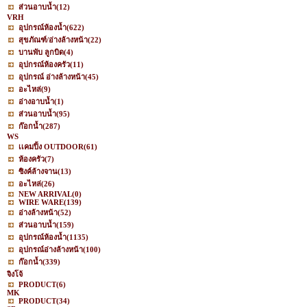
ส่วนอาบน้ำ
(12)
VRH
อุปกรณ์ห้องน้ำ
(622)
สุขภัณฑ์/อ่างล้างหน้า
(22)
บานพับ ลูกบิด
(4)
อุปกรณ์ห้องครัว
(11)
อุปกรณ์ อ่างล้างหน้า
(45)
อะไหล่
(9)
อ่างอาบน้ำ
(1)
ส่วนอาบน้ำ
(95)
ก๊อกน้ำ
(287)
WS
เเคมปิ้ง OUTDOOR
(61)
ห้องครัว
(7)
ซิงค์ล้างจาน
(13)
อะไหล่
(26)
NEW ARRIVAL
(0)
WIRE WARE
(139)
อ่างล้างหน้า
(52)
ส่วนอาบน้ำ
(159)
อุปกรณ์ห้องน้ำ
(1135)
อุปกรณ์อ่างล้างหน้า
(100)
ก๊อกน้ำ
(339)
จิงโจ้
PRODUCT
(6)
MK
PRODUCT
(34)