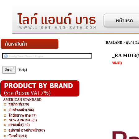
RASLAND
>
อุปกรณ์
_RA MD13(S)
หมด)
[Help]
AMERICAN STANDARD
สุขภัณฑ์
(379)
อ่างล้างหน้า
(286)
โถปัสสาวะชาย
(47)
NEW ARRIVAL
(5)
ฝารองนั่ง
(140)
อุปกรณ์-อ่างล้างหน้า
(67)
ก๊อกน้ำ
(693)