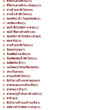
ที่ใส่กระดาษชำระ
(75)
ที่ใส่กระดาษชำระ+ถังขยะ
(23)
ทางน้ำออกชักโครก
(0)
ทางน้ำเข้าชักโครก
(3)
ท่อฟลัชวาล์ว โถสุขภัณฑ์
(42)
เทปพันเกลียว
(5)
ท่อน้ำทิ้งโถปัสสาวะชาย
(21)
ท่อน้ำทิ้งอ่างล้างหน้า
(40)
ท่อฟลัชวาล์วโถปัสสาะชาย
(8)
ท่อชาร์ป
(34)
ทางน้ำออกชักโครก
(1)
น็อต/สกรู/พุก
(7)
น็อตยึดฝารองนั่ง
(10)
น็อตยึดหม้อน้ำชักโครก
(1)
นัตยึดก๊อกน้ำ
(7)
บอร์ดคอนโทรลเซ็นเซอร์
(0)
ประเก็นยาง
(4)
ฝารองนั่งชักโครก
(5)
ฝักบัวอาบน้ำแบบสายอ่อน
(9)
ฝาครอบตะแกรงกันกลิ่น
(5)
ฝาครอบวาล์ว
(27)
ฝาครอบรูน้ำล้นอ่างล้างหน้า
(3)
ฝาส้วม
(4)
ฝักบัวอาบน้ำแบบก้านแข็ง
(1)
ฟลัชวาล์วโถปัสสาวะชาย
(13)