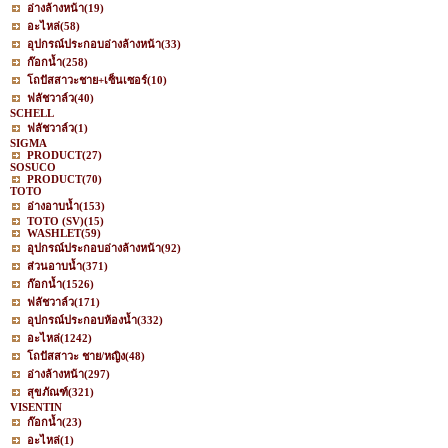
อ่างล้างหน้า
(19)
อะไหล่
(58)
อุปกรณ์ประกอบอ่างล้างหน้า
(33)
ก๊อกน้ำ
(258)
โถปัสสาวะชาย+เซ็นเซอร์
(10)
ฟลัชวาล์ว
(40)
SCHELL
ฟลัชวาล์ว
(1)
SIGMA
PRODUCT
(27)
SOSUCO
PRODUCT
(70)
TOTO
อ่างอาบน้ำ
(153)
TOTO (SV)
(15)
WASHLET
(59)
อุปกรณ์ประกอบอ่างล้างหน้า
(92)
ส่วนอาบน้ำ
(371)
ก๊อกน้ำ
(1526)
ฟลัชวาล์ว
(171)
อุปกรณ์ประกอบห้องน้ำ
(332)
อะไหล่
(1242)
โถปัสสาวะ ชาย/หญิง
(48)
อ่างล้างหน้า
(297)
สุขภัณฑ์
(321)
VISENTIN
ก๊อกน้ำ
(23)
อะไหล่
(1)