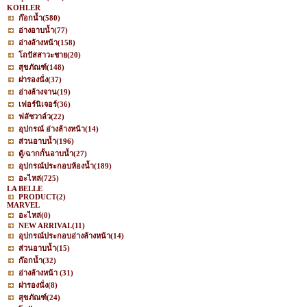
KOHLER
ก๊อกน้ำ
(580)
อ่างอาบน้ำ
(77)
อ่างล้างหน้า
(158)
โถปัสสาวะชาย
(20)
สุขภัณฑ์
(148)
ฝารองนั่ง
(37)
อ่างล้างจาน
(19)
เฟอร์นิเจอร์
(36)
ฟลัชวาล์ว
(22)
อุปกรณ์ อ่างล้างหน้า
(14)
ส่วนอาบน้ำ
(196)
ตู้/ฉากกั้นอาบน้ำ
(27)
อุปกรณ์ประกอบห้องน้ำ
(189)
อะไหล่
(725)
LA BELLE
PRODUCT
(2)
MARVEL
อะไหล่
(0)
NEW ARRIVAL
(11)
อุปกรณ์ประกอบอ่างล้างหน้า
(14)
ส่วนอาบน้ำ
(15)
ก๊อกน้ำ
(32)
อ่างล้างหน้า
(31)
ฝารองนั่ง
(8)
สุขภัณฑ์
(24)