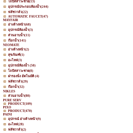
โถปัสสาวะชาย
(13)
อุปกรณ์ประกอบห้องน้ำ
(244)
ฟลัชวาล์ว
(22)
AUTOMATIC FAUCET
(47)
MAYFAIR
อ่างล้างหน้า
(68)
อุปกรณ์ห้องน้ำ
(3)
ส่วนอาบน้ำ
(11)
ก๊อกน้ำ
(141)
NEOMATE
อ่างล้างหน้า
(2)
สุขภัณฑ์
(1)
อะไหล่
(3)
อุปกรณ์ห้องน้ำ
(50)
โถปัสสาวะชาย
(8)
ฝารองนั่ง อัตโนมัติ
(4)
ฟลัชวาล์ว
(29)
ก๊อกน้ำ
(32)
NIKLES
ส่วนอาบน้ำ
(80)
PURE SERV
PRODUCT
(109)
PIXO
PRODUCT
(470)
PAINI
อุปกรณ์ อ่างล้างหน้า
(9)
อะไหล่
(28)
ฟลัชวาล์ว
(2)