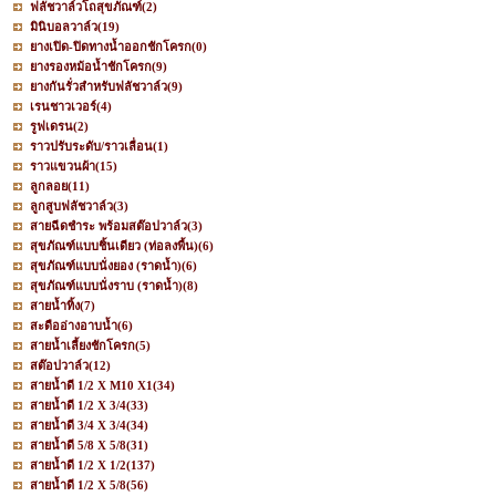
ฟลัชวาล์วโถสุขภัณฑ์
(2)
มินิบอลวาล์ว
(19)
ยางเปิด-ปิดทางน้ำออกชักโครก
(0)
ยางรองหม้อน้ำชักโครก
(9)
ยางกันรั่วสำหรับฟลัชวาล์ว
(9)
เรนชาวเวอร์
(4)
รูฟเดรน
(2)
ราวปรับระดับ/ราวเลื่อน
(1)
ราวแขวนผ้า
(15)
ลูกลอย
(11)
ลูกสูบฟลัชวาล์ว
(3)
สายฉีดชำระ พร้อมสต๊อปวาล์ว
(3)
สุขภัณฑ์แบบชิ้นเดียว (ท่อลงพื้น)
(6)
สุขภัณฑ์แบบนั่งยอง (ราดน้ำ)
(6)
สุขภัณฑ์แบบนั่งราบ (ราดน้ำ)
(8)
สายน้ำทิ้ง
(7)
สะดืออ่างอาบน้ำ
(6)
สายน้ำเลี้ยงชักโครก
(5)
สต๊อปวาล์ว
(12)
สายน้ำดี 1/2 X M10 X1
(34)
สายน้ำดี 1/2 X 3/4
(33)
สายน้ำดี 3/4 X 3/4
(34)
สายน้ำดี 5/8 X 5/8
(31)
สายน้ำดี 1/2 X 1/2
(137)
สายน้ำดี 1/2 X 5/8
(56)