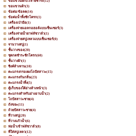
ขอแขวนฝักบัว/สายชำระ
(12)
ขอแขวนผ้า
(3)
ข้อต่อ/ข้อลด
(14)
ข้อต่อน้ำทิ้งชักโครก
(1)
เครื่องเป่ามือ
(1)
เครื่องจ่ายแอลกอฮอล์แบบเซ็นเซอร์
(3)
เครื่องจ่ายน้ำยาฟลัชวาล์ว
(1)
เครื่องจ่ายสบู่เหลวแบบเซ็นเซอร์
(0)
จานวางสบู่
(1)
ชั้นวางของ
(20)
ชุดกดชำระชักโครก
(60)
ชั้นวางผ้า
(1)
ซิงค์ล้างจาน
(10)
ตะแกรงกรองผงโถปัสสาวะ
(15)
ตะแกรงกันกลิ่น
(23)
ตะแกรงน้ำทิ้ง
(5)
ตู้เก็บของใต้อ่างล้างหน้า
(3)
ตะแกรงสำหรับอ่างอาบน้ำ
(2)
โถปัสสาวะชาย
(4)
ถังขยะ
(11)
ถ้วยปัสสาวะชาย
(4)
ที่วางสบู่
(20)
ที่วางแก้วน้ำ
(6)
ท่อน้ำเข้าฟลัชวาล์ว
(8)
ที่ใส่สบู่เหลว
(12)