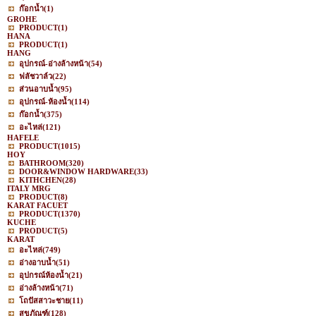
ก๊อกน้ำ
(1)
GROHE
PRODUCT
(1)
HANA
PRODUCT
(1)
HANG
อุปกรณ์-อ่างล้างหน้า
(54)
ฟลัชวาล์ว
(22)
ส่วนอาบน้ำ
(95)
อุปกรณ์-ห้องน้ำ
(114)
ก๊อกน้ำ
(375)
อะไหล่
(121)
HAFELE
PRODUCT
(1015)
HOY
BATHROOM
(320)
DOOR&WINDOW HARDWARE
(33)
KITHCHEN
(28)
ITALY MRG
PRODUCT
(8)
KARAT FACUET
PRODUCT
(1370)
KUCHE
PRODUCT
(5)
KARAT
อะไหล่
(749)
อ่างอาบน้ำ
(51)
อุปกรณ์ห้องน้ำ
(21)
อ่างล้างหน้า
(71)
โถปัสสาวะชาย
(11)
สุขภัณฑ์
(128)