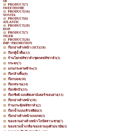
SB
PRODUCT
(7)
SWEETHOME
PRODUCT
(16)
NOVITA
PRODUCT
(6)
ATLANTIC
PRODUCT
(20)
HOP
PRODUCT
(7)
TIGER
PRODUCT
(26)
IMP / PROMOTION
ก๊อกอ่างล้างหน้า (SET)
(18)
ก๊อกตู้น้ำดื่ม
(12)
ก้านโยกฟลัชวาล์ว/ชุดกดฟลัชวาล์ว
(3)
กระจก
(7)
แกนกระดาษชำระ
(3)
ก๊อกล้างพื้น
(8)
ก๊อกบอล
(18)
ก๊อกสนาม
(24)
ก๊อกฝักบัว
(33)
ก๊อกซิงค์ แบบติดเคาน์เตอร์/ขอบอ่าง
(13)
ก๊อกอ่างล้างหน้า
(30)
ก้านกระทุ้งฟลัชวาล์ว
(2)
ก๊อกน้ำแบบเท้าเหยียบ
(3)
ก๊อกอ่างล้างหน้าแบบกด
(3)
ขอแขวนอ่างล้างหน้า/โถปัสสาวะชาย
(7)
ขอแขวนน้ำเกลือ/ขอแขวนถุงผ้าอนามัย
(3)