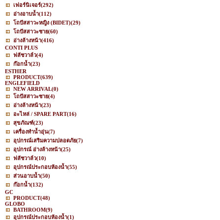
เฟอร์นิเจอร์
(292)
อ่างอาบน้ำ
(112)
โถปัสสาวะหญิง (BIDET)
(29)
โถปัสสาวะชาย
(60)
อ่างล้างหน้า
(416)
CONTI PLUS
ฟลัชวาล์ว
(4)
ก๊อกน้ำ
(23)
ESTHER
PRODUCT
(639)
ENGLEFIELD
NEW ARRIVAL
(0)
โถปัสสาวะชาย
(4)
อ่างล้างหน้า
(23)
อะไหล่ / SPARE PART
(16)
สุขภัณฑ์
(23)
เครื่องทำน้ำอุ่น
(7)
อุปกรณ์เสริมความปลอดภัย
(7)
อุปกรณ์ อ่างล้างหน้า
(25)
ฟลัชวาล์ว
(10)
อุปกรณ์ประกอบห้องน้ำ
(55)
ส่วนอาบน้ำ
(50)
ก๊อกน้ำ
(132)
GC
PRODUCT
(48)
GLOBO
BATHROOM
(9)
อุปกรณ์ประกอบห้องน้ำ
(1)