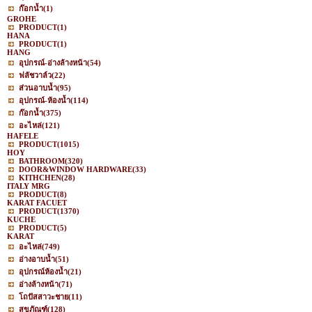
ก๊อกน้ำ
(1)
GROHE
PRODUCT
(1)
HANA
PRODUCT
(1)
HANG
อุปกรณ์-อ่างล้างหน้า
(54)
ฟลัชวาล์ว
(22)
ส่วนอาบน้ำ
(95)
อุปกรณ์-ห้องน้ำ
(114)
ก๊อกน้ำ
(375)
อะไหล่
(121)
HAFELE
PRODUCT
(1015)
HOY
BATHROOM
(320)
DOOR&WINDOW HARDWARE
(33)
KITHCHEN
(28)
ITALY MRG
PRODUCT
(8)
KARAT FACUET
PRODUCT
(1370)
KUCHE
PRODUCT
(5)
KARAT
อะไหล่
(749)
อ่างอาบน้ำ
(51)
อุปกรณ์ห้องน้ำ
(21)
อ่างล้างหน้า
(71)
โถปัสสาวะชาย
(11)
สุขภัณฑ์
(128)