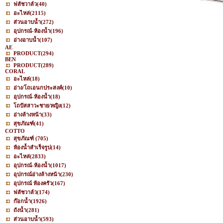
ฟลัชวาล์ว
(40)
อะไหล่
(2115)
ส่วนอาบน้ำ
(272)
อุปกรณ์-ห้องน้ำ
(196)
อ่างอาบน้ำ
(107)
AE
PRODUCT
(294)
BEN
PRODUCT
(289)
CORAL
อะไหล่
(18)
อ่าง/โถเอนกประสงค์
(10)
อุปกรณ์-ห้องน้ำ
(18)
โถปัสสาวะชาย/หญิง
(12)
อ่างล้างหน้า
(33)
สุขภัณฑ์
(41)
COTTO
สุขภัณฑ์
(705)
ห้องน้ำสำเร็จรูป
(14)
อะไหล่
(2833)
อุปกรณ์-ห้องน้ำ
(1017)
อุปกรณ์อ่างล้างหน้า
(230)
อุปกรณ์ ห้องครัว
(167)
ฟลัชวาล์ว
(174)
ก๊อกน้ำ
(1926)
ถังน้ำ
(281)
ส่วนอาบน้ำ
(593)