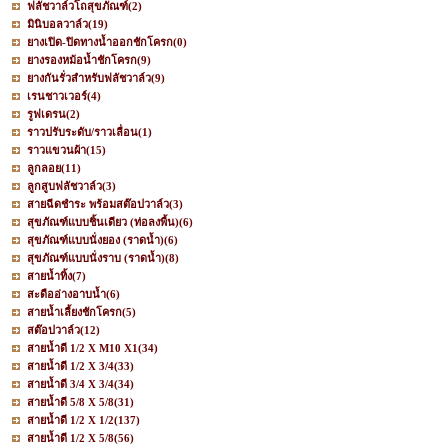
ฟลัชวาล์วโถสุขภัณฑ์
(2)
มินิบอลวาล์ว
(19)
ยางเปิด-ปิดทางน้ำออกชักโครก
(0)
ยางรองหม้อน้ำชักโครก
(9)
ยางกันรั่วสำหรับฟลัชวาล์ว
(9)
เรนชาวเวอร์
(4)
รูฟเดรน
(2)
ราวปรับระดับ/ราวเลื่อน
(1)
ราวแขวนผ้า
(15)
ลูกลอย
(11)
ลูกสูบฟลัชวาล์ว
(3)
สายฉีดชำระ พร้อมสต๊อปวาล์ว
(3)
สุขภัณฑ์แบบชิ้นเดียว (ท่อลงพื้น)
(6)
สุขภัณฑ์แบบนั่งยอง (ราดน้ำ)
(6)
สุขภัณฑ์แบบนั่งราบ (ราดน้ำ)
(8)
สายน้ำทิ้ง
(7)
สะดืออ่างอาบน้ำ
(6)
สายน้ำเลี้ยงชักโครก
(5)
สต๊อปวาล์ว
(12)
สายน้ำดี 1/2 X M10 X1
(34)
สายน้ำดี 1/2 X 3/4
(33)
สายน้ำดี 3/4 X 3/4
(34)
สายน้ำดี 5/8 X 5/8
(31)
สายน้ำดี 1/2 X 1/2
(137)
สายน้ำดี 1/2 X 5/8
(56)