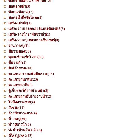
ขอแขวนฝักบัว/สายชำระ
(12)
ขอแขวนผ้า
(3)
ข้อต่อ/ข้อลด
(14)
ข้อต่อน้ำทิ้งชักโครก
(1)
เครื่องเป่ามือ
(1)
เครื่องจ่ายแอลกอฮอล์แบบเซ็นเซอร์
(3)
เครื่องจ่ายน้ำยาฟลัชวาล์ว
(1)
เครื่องจ่ายสบู่เหลวแบบเซ็นเซอร์
(0)
จานวางสบู่
(1)
ชั้นวางของ
(20)
ชุดกดชำระชักโครก
(60)
ชั้นวางผ้า
(1)
ซิงค์ล้างจาน
(10)
ตะแกรงกรองผงโถปัสสาวะ
(15)
ตะแกรงกันกลิ่น
(23)
ตะแกรงน้ำทิ้ง
(5)
ตู้เก็บของใต้อ่างล้างหน้า
(3)
ตะแกรงสำหรับอ่างอาบน้ำ
(2)
โถปัสสาวะชาย
(4)
ถังขยะ
(11)
ถ้วยปัสสาวะชาย
(4)
ที่วางสบู่
(20)
ที่วางแก้วน้ำ
(6)
ท่อน้ำเข้าฟลัชวาล์ว
(8)
ที่ใส่สบู่เหลว
(12)