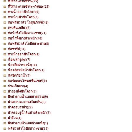
ที่ใส่กระดาษชำระ
(75)
ที่ใส่กระดาษชำระ+ถังขยะ
(23)
ทางน้ำออกชักโครก
(0)
ทางน้ำเข้าชักโครก
(3)
ท่อฟลัชวาล์ว โถสุขภัณฑ์
(42)
เทปพันเกลียว
(5)
ท่อน้ำทิ้งโถปัสสาวะชาย
(21)
ท่อน้ำทิ้งอ่างล้างหน้า
(40)
ท่อฟลัชวาล์วโถปัสสาะชาย
(8)
ท่อชาร์ป
(34)
ทางน้ำออกชักโครก
(1)
น็อต/สกรู/พุก
(7)
น็อตยึดฝารองนั่ง
(10)
น็อตยึดหม้อน้ำชักโครก
(1)
นัตยึดก๊อกน้ำ
(7)
บอร์ดคอนโทรลเซ็นเซอร์
(0)
ประเก็นยาง
(4)
ฝารองนั่งชักโครก
(5)
ฝักบัวอาบน้ำแบบสายอ่อน
(9)
ฝาครอบตะแกรงกันกลิ่น
(5)
ฝาครอบวาล์ว
(27)
ฝาครอบรูน้ำล้นอ่างล้างหน้า
(3)
ฝาส้วม
(4)
ฝักบัวอาบน้ำแบบก้านแข็ง
(1)
ฟลัชวาล์วโถปัสสาวะชาย
(13)