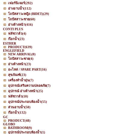
เฟอร์นิเจอร์
(292)
อ่างอาบน้ำ
(112)
โถปัสสาวะหญิง (BIDET)
(29)
โถปัสสาวะชาย
(60)
อ่างล้างหน้า
(416)
CONTI PLUS
ฟลัชวาล์ว
(4)
ก๊อกน้ำ
(23)
ESTHER
PRODUCT
(639)
ENGLEFIELD
NEW ARRIVAL
(0)
โถปัสสาวะชาย
(4)
อ่างล้างหน้า
(23)
อะไหล่ / SPARE PART
(16)
สุขภัณฑ์
(23)
เครื่องทำน้ำอุ่น
(7)
อุปกรณ์เสริมความปลอดภัย
(7)
อุปกรณ์ อ่างล้างหน้า
(25)
ฟลัชวาล์ว
(10)
อุปกรณ์ประกอบห้องน้ำ
(55)
ส่วนอาบน้ำ
(50)
ก๊อกน้ำ
(132)
GC
PRODUCT
(48)
GLOBO
BATHROOM
(9)
อุปกรณ์ประกอบห้องน้ำ
(1)