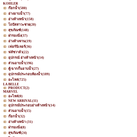
KOHLER
ก๊อกน้ำ
(580)
อ่างอาบน้ำ
(77)
อ่างล้างหน้า
(158)
โถปัสสาวะชาย
(20)
สุขภัณฑ์
(148)
ฝารองนั่ง
(37)
อ่างล้างจาน
(19)
เฟอร์นิเจอร์
(36)
ฟลัชวาล์ว
(22)
อุปกรณ์ อ่างล้างหน้า
(14)
ส่วนอาบน้ำ
(196)
ตู้/ฉากกั้นอาบน้ำ
(27)
อุปกรณ์ประกอบห้องน้ำ
(189)
อะไหล่
(725)
LA BELLE
PRODUCT
(2)
MARVEL
อะไหล่
(0)
NEW ARRIVAL
(11)
อุปกรณ์ประกอบอ่างล้างหน้า
(14)
ส่วนอาบน้ำ
(15)
ก๊อกน้ำ
(32)
อ่างล้างหน้า
(31)
ฝารองนั่ง
(8)
สุขภัณฑ์
(24)