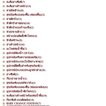
สะดืออ่างซิงค์
(7)
สะดืออ่างล้างหน้า
(14)
สายฉีดชำระ
(8)
สุขภัณฑ์แบบสองชิ้น (ท่อลงพื้น)
(3)
สายฝักบัว
(15)
หัวฝักบัวสายอ่อน
(16)
หัวฝักบัวแบบก้านแข็ง
(2)
ห่วงแขวนผ้า
(11)
หน้าแปลนติดตั้งชักโครก
(4)
หัวฉีดชำระ
(9)
อ่างล้างหน้า
(16)
อะไหล่ท่อน้ำทิ้ง
(7)
อุปกรณ์ห้องน้ำ (SET)
(6)
อุปกรณ์เสริมความปลอดภัย
(32)
อุปกรณ์ประกอบโถปัสสาะชาย
(3)
อุปกรณ์ยึดพื้นสำหรับสุขภัณฑ์
(2)
อุปกรณ์ประกอบประตู/หน้าต่าง
(26)
อ่างซิงค์
(1)
ก๊อกอ่างอาบน้ำ
(1)
สุขภัณฑ์แบบฟลัชวาล์ว
(2)
สุขภัณฑ์แบบสองชิ้น (ท่อออกผนัง)
(6)
อุปกรณ์หม้อน้ำชักโครก
(2)
สะดืออ่างล้างหน้าพร้อมท่อน้ำทิ้ง
(34)
ก๊อกซิงค์ แบบติดผนัง
(14)
BABY CHANGE STATION
(7)