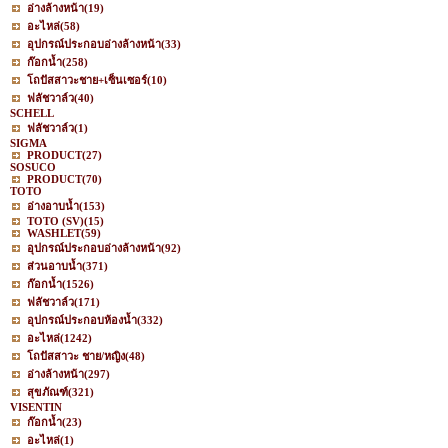
อ่างล้างหน้า
(19)
อะไหล่
(58)
อุปกรณ์ประกอบอ่างล้างหน้า
(33)
ก๊อกน้ำ
(258)
โถปัสสาวะชาย+เซ็นเซอร์
(10)
ฟลัชวาล์ว
(40)
SCHELL
ฟลัชวาล์ว
(1)
SIGMA
PRODUCT
(27)
SOSUCO
PRODUCT
(70)
TOTO
อ่างอาบน้ำ
(153)
TOTO (SV)
(15)
WASHLET
(59)
อุปกรณ์ประกอบอ่างล้างหน้า
(92)
ส่วนอาบน้ำ
(371)
ก๊อกน้ำ
(1526)
ฟลัชวาล์ว
(171)
อุปกรณ์ประกอบห้องน้ำ
(332)
อะไหล่
(1242)
โถปัสสาวะ ชาย/หญิง
(48)
อ่างล้างหน้า
(297)
สุขภัณฑ์
(321)
VISENTIN
ก๊อกน้ำ
(23)
อะไหล่
(1)