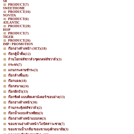
SB
PRODUCT
(7)
SWEETHOME
PRODUCT
(16)
NOVITA
PRODUCT
(6)
ATLANTIC
PRODUCT
(20)
HOP
PRODUCT
(7)
TIGER
PRODUCT
(26)
IMP / PROMOTION
ก๊อกอ่างล้างหน้า (SET)
(18)
ก๊อกตู้น้ำดื่ม
(12)
ก้านโยกฟลัชวาล์ว/ชุดกดฟลัชวาล์ว
(3)
กระจก
(7)
แกนกระดาษชำระ
(3)
ก๊อกล้างพื้น
(8)
ก๊อกบอล
(18)
ก๊อกสนาม
(24)
ก๊อกฝักบัว
(33)
ก๊อกซิงค์ แบบติดเคาน์เตอร์/ขอบอ่าง
(13)
ก๊อกอ่างล้างหน้า
(30)
ก้านกระทุ้งฟลัชวาล์ว
(2)
ก๊อกน้ำแบบเท้าเหยียบ
(3)
ก๊อกอ่างล้างหน้าแบบกด
(3)
ขอแขวนอ่างล้างหน้า/โถปัสสาวะชาย
(7)
ขอแขวนน้ำเกลือ/ขอแขวนถุงผ้าอนามัย
(3)