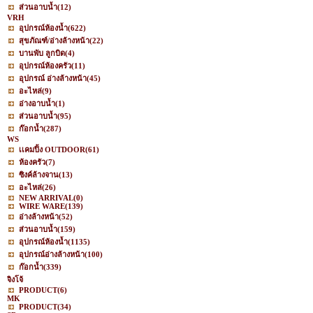
ส่วนอาบน้ำ
(12)
VRH
อุปกรณ์ห้องน้ำ
(622)
สุขภัณฑ์/อ่างล้างหน้า
(22)
บานพับ ลูกบิด
(4)
อุปกรณ์ห้องครัว
(11)
อุปกรณ์ อ่างล้างหน้า
(45)
อะไหล่
(9)
อ่างอาบน้ำ
(1)
ส่วนอาบน้ำ
(95)
ก๊อกน้ำ
(287)
WS
เเคมปิ้ง OUTDOOR
(61)
ห้องครัว
(7)
ซิงค์ล้างจาน
(13)
อะไหล่
(26)
NEW ARRIVAL
(0)
WIRE WARE
(139)
อ่างล้างหน้า
(52)
ส่วนอาบน้ำ
(159)
อุปกรณ์ห้องน้ำ
(1135)
อุปกรณ์อ่างล้างหน้า
(100)
ก๊อกน้ำ
(339)
จิงโจ้
PRODUCT
(6)
MK
PRODUCT
(34)