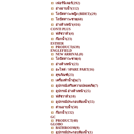
เฟอร์นิเจอร์
(292)
อ่างอาบน้ำ
(112)
โถปัสสาวะหญิง (BIDET)
(29)
โถปัสสาวะชาย
(60)
อ่างล้างหน้า
(416)
CONTI PLUS
ฟลัชวาล์ว
(4)
ก๊อกน้ำ
(23)
ESTHER
PRODUCT
(639)
ENGLEFIELD
NEW ARRIVAL
(0)
โถปัสสาวะชาย
(4)
อ่างล้างหน้า
(23)
อะไหล่ / SPARE PART
(16)
สุขภัณฑ์
(23)
เครื่องทำน้ำอุ่น
(7)
อุปกรณ์เสริมความปลอดภัย
(7)
อุปกรณ์ อ่างล้างหน้า
(25)
ฟลัชวาล์ว
(10)
อุปกรณ์ประกอบห้องน้ำ
(55)
ส่วนอาบน้ำ
(50)
ก๊อกน้ำ
(132)
GC
PRODUCT
(48)
GLOBO
BATHROOM
(9)
อุปกรณ์ประกอบห้องน้ำ
(1)