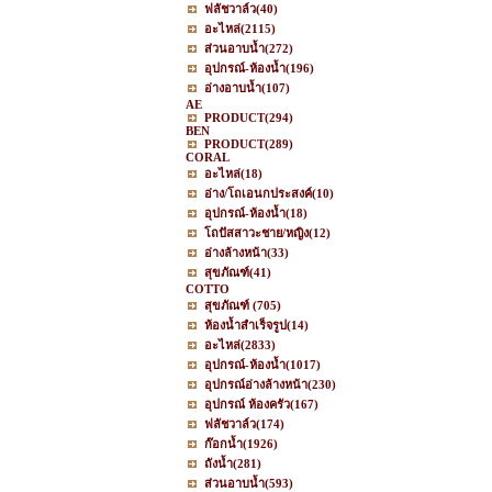
ฟลัชวาล์ว
(40)
อะไหล่
(2115)
ส่วนอาบน้ำ
(272)
อุปกรณ์-ห้องน้ำ
(196)
อ่างอาบน้ำ
(107)
AE
PRODUCT
(294)
BEN
PRODUCT
(289)
CORAL
อะไหล่
(18)
อ่าง/โถเอนกประสงค์
(10)
อุปกรณ์-ห้องน้ำ
(18)
โถปัสสาวะชาย/หญิง
(12)
อ่างล้างหน้า
(33)
สุขภัณฑ์
(41)
COTTO
สุขภัณฑ์
(705)
ห้องน้ำสำเร็จรูป
(14)
อะไหล่
(2833)
อุปกรณ์-ห้องน้ำ
(1017)
อุปกรณ์อ่างล้างหน้า
(230)
อุปกรณ์ ห้องครัว
(167)
ฟลัชวาล์ว
(174)
ก๊อกน้ำ
(1926)
ถังน้ำ
(281)
ส่วนอาบน้ำ
(593)