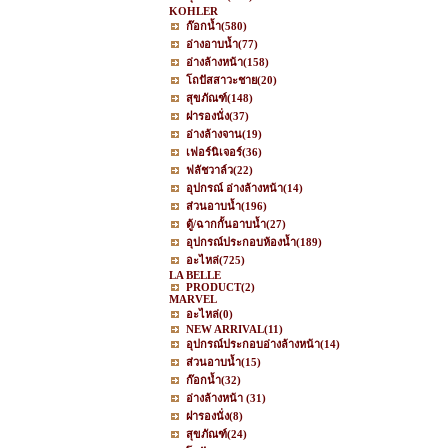
KOHLER
ก๊อกน้ำ
(580)
อ่างอาบน้ำ
(77)
อ่างล้างหน้า
(158)
โถปัสสาวะชาย
(20)
สุขภัณฑ์
(148)
ฝารองนั่ง
(37)
อ่างล้างจาน
(19)
เฟอร์นิเจอร์
(36)
ฟลัชวาล์ว
(22)
อุปกรณ์ อ่างล้างหน้า
(14)
ส่วนอาบน้ำ
(196)
ตู้/ฉากกั้นอาบน้ำ
(27)
อุปกรณ์ประกอบห้องน้ำ
(189)
อะไหล่
(725)
LA BELLE
PRODUCT
(2)
MARVEL
อะไหล่
(0)
NEW ARRIVAL
(11)
อุปกรณ์ประกอบอ่างล้างหน้า
(14)
ส่วนอาบน้ำ
(15)
ก๊อกน้ำ
(32)
อ่างล้างหน้า
(31)
ฝารองนั่ง
(8)
สุขภัณฑ์
(24)