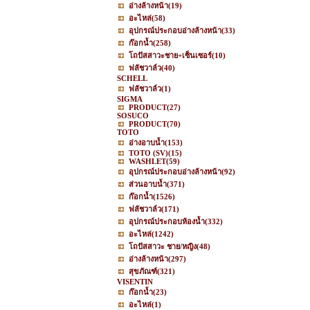
อ่างล้างหน้า
(19)
อะไหล่
(58)
อุปกรณ์ประกอบอ่างล้างหน้า
(33)
ก๊อกน้ำ
(258)
โถปัสสาวะชาย+เซ็นเซอร์
(10)
ฟลัชวาล์ว
(40)
SCHELL
ฟลัชวาล์ว
(1)
SIGMA
PRODUCT
(27)
SOSUCO
PRODUCT
(70)
TOTO
อ่างอาบน้ำ
(153)
TOTO (SV)
(15)
WASHLET
(59)
อุปกรณ์ประกอบอ่างล้างหน้า
(92)
ส่วนอาบน้ำ
(371)
ก๊อกน้ำ
(1526)
ฟลัชวาล์ว
(171)
อุปกรณ์ประกอบห้องน้ำ
(332)
อะไหล่
(1242)
โถปัสสาวะ ชาย/หญิง
(48)
อ่างล้างหน้า
(297)
สุขภัณฑ์
(321)
VISENTIN
ก๊อกน้ำ
(23)
อะไหล่
(1)