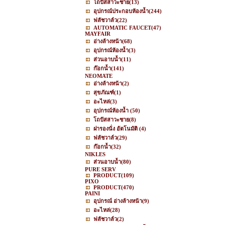
โถปัสสาวะชาย
(13)
อุปกรณ์ประกอบห้องน้ำ
(244)
ฟลัชวาล์ว
(22)
AUTOMATIC FAUCET
(47)
MAYFAIR
อ่างล้างหน้า
(68)
อุปกรณ์ห้องน้ำ
(3)
ส่วนอาบน้ำ
(11)
ก๊อกน้ำ
(141)
NEOMATE
อ่างล้างหน้า
(2)
สุขภัณฑ์
(1)
อะไหล่
(3)
อุปกรณ์ห้องน้ำ
(50)
โถปัสสาวะชาย
(8)
ฝารองนั่ง อัตโนมัติ
(4)
ฟลัชวาล์ว
(29)
ก๊อกน้ำ
(32)
NIKLES
ส่วนอาบน้ำ
(80)
PURE SERV
PRODUCT
(109)
PIXO
PRODUCT
(470)
PAINI
อุปกรณ์ อ่างล้างหน้า
(9)
อะไหล่
(28)
ฟลัชวาล์ว
(2)