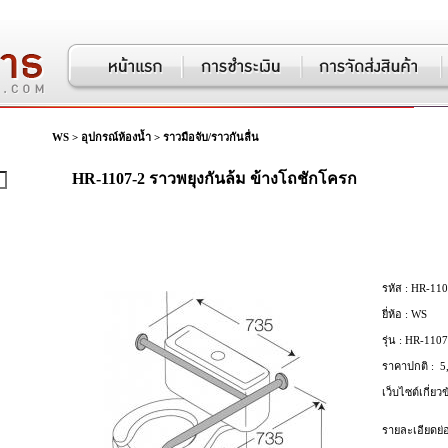
WS
>
อุปกรณ์ห้องน้ำ
>
ราวมือจับ/ราวกันลื่น
HR-1107-2 ราวพยุงกันล้ม ข้างโถชักโครก
รหัส :
HR-110
ยี่ห้อ :
WS
รุ่น :
HR-1107
ราคาปกติ :
5
เว็บไซต์เกี่ยวข
รายละเอียดย่อ