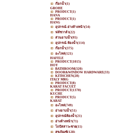
ก๊อกน้ำ
(1)
GROHE
PRODUCT
(1)
HANA
PRODUCT
(1)
HANG
อุปกรณ์-อ่างล้างหน้า
(54)
ฟลัชวาล์ว
(22)
ส่วนอาบน้ำ
(95)
อุปกรณ์-ห้องน้ำ
(114)
ก๊อกน้ำ
(375)
อะไหล่
(121)
HAFELE
PRODUCT
(1015)
HOY
BATHROOM
(320)
DOOR&WINDOW HARDWARE
(33)
KITHCHEN
(28)
ITALY MRG
PRODUCT
(8)
KARAT FACUET
PRODUCT
(1370)
KUCHE
PRODUCT
(5)
KARAT
อะไหล่
(749)
อ่างอาบน้ำ
(51)
อุปกรณ์ห้องน้ำ
(21)
อ่างล้างหน้า
(71)
โถปัสสาวะชาย
(11)
สุขภัณฑ์
(128)