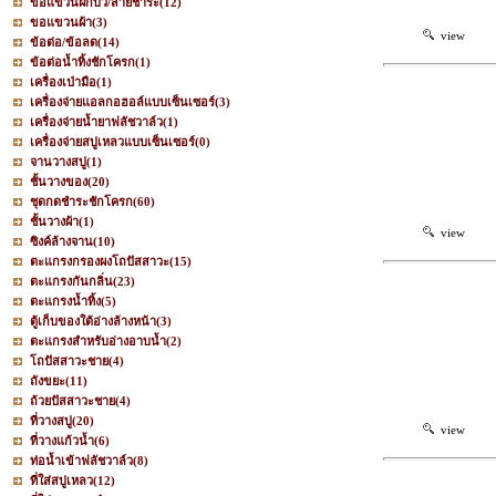
ขอแขวนฝักบัว/สายชำระ
(12)
ขอแขวนผ้า
(3)
view
ข้อต่อ/ข้อลด
(14)
ข้อต่อน้ำทิ้งชักโครก
(1)
เครื่องเป่ามือ
(1)
เครื่องจ่ายแอลกอฮอล์แบบเซ็นเซอร์
(3)
เครื่องจ่ายน้ำยาฟลัชวาล์ว
(1)
เครื่องจ่ายสบู่เหลวแบบเซ็นเซอร์
(0)
จานวางสบู่
(1)
ชั้นวางของ
(20)
ชุดกดชำระชักโครก
(60)
ชั้นวางผ้า
(1)
view
ซิงค์ล้างจาน
(10)
ตะแกรงกรองผงโถปัสสาวะ
(15)
ตะแกรงกันกลิ่น
(23)
ตะแกรงน้ำทิ้ง
(5)
ตู้เก็บของใต้อ่างล้างหน้า
(3)
ตะแกรงสำหรับอ่างอาบน้ำ
(2)
โถปัสสาวะชาย
(4)
ถังขยะ
(11)
ถ้วยปัสสาวะชาย
(4)
ที่วางสบู่
(20)
view
ที่วางแก้วน้ำ
(6)
ท่อน้ำเข้าฟลัชวาล์ว
(8)
ที่ใส่สบู่เหลว
(12)