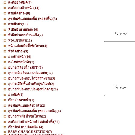
สะดืออ่างซิงค์
(7)
สะดืออ่างล้างหน้า
(14)
สายฉีดชำระ
(8)
สุขภัณฑ์แบบสองชิ้น (ท่อลงพื้น)
(3)
สายฝักบัว
(15)
หัวฝักบัวสายอ่อน
(16)
view
หัวฝักบัวแบบก้านแข็ง
(2)
ห่วงแขวนผ้า
(11)
หน้าแปลนติดตั้งชักโครก
(4)
หัวฉีดชำระ
(9)
อ่างล้างหน้า
(16)
อะไหล่ท่อน้ำทิ้ง
(7)
อุปกรณ์ห้องน้ำ (SET)
(6)
อุปกรณ์เสริมความปลอดภัย
(32)
อุปกรณ์ประกอบโถปัสสาะชาย
(3)
อุปกรณ์ยึดพื้นสำหรับสุขภัณฑ์
(2)
view
อุปกรณ์ประกอบประตู/หน้าต่าง
(26)
อ่างซิงค์
(1)
ก๊อกอ่างอาบน้ำ
(1)
สุขภัณฑ์แบบฟลัชวาล์ว
(2)
สุขภัณฑ์แบบสองชิ้น (ท่อออกผนัง)
(6)
อุปกรณ์หม้อน้ำชักโครก
(2)
สะดืออ่างล้างหน้าพร้อมท่อน้ำทิ้ง
(34)
ก๊อกซิงค์ แบบติดผนัง
(14)
BABY CHANGE STATION
(7)