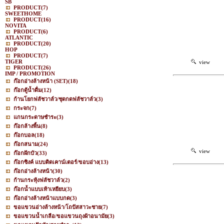
SB
PRODUCT
(7)
SWEETHOME
PRODUCT
(16)
NOVITA
PRODUCT
(6)
ATLANTIC
PRODUCT
(20)
HOP
PRODUCT
(7)
TIGER
view
PRODUCT
(26)
IMP / PROMOTION
ก๊อกอ่างล้างหน้า (SET)
(18)
ก๊อกตู้น้ำดื่ม
(12)
ก้านโยกฟลัชวาล์ว/ชุดกดฟลัชวาล์ว
(3)
กระจก
(7)
แกนกระดาษชำระ
(3)
ก๊อกล้างพื้น
(8)
ก๊อกบอล
(18)
ก๊อกสนาม
(24)
view
ก๊อกฝักบัว
(33)
ก๊อกซิงค์ แบบติดเคาน์เตอร์/ขอบอ่าง
(13)
ก๊อกอ่างล้างหน้า
(30)
ก้านกระทุ้งฟลัชวาล์ว
(2)
ก๊อกน้ำแบบเท้าเหยียบ
(3)
ก๊อกอ่างล้างหน้าแบบกด
(3)
ขอแขวนอ่างล้างหน้า/โถปัสสาวะชาย
(7)
ขอแขวนน้ำเกลือ/ขอแขวนถุงผ้าอนามัย
(3)