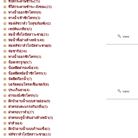
ที่ใส่กระดาษชำระ
(75)
ที่ใส่กระดาษชำระ+ถังขยะ
(23)
ทางน้ำออกชักโครก
(0)
ทางน้ำเข้าชักโครก
(3)
ท่อฟลัชวาล์ว โถสุขภัณฑ์
(42)
เทปพันเกลียว
(5)
ท่อน้ำทิ้งโถปัสสาวะชาย
(21)
view
ท่อน้ำทิ้งอ่างล้างหน้า
(40)
ท่อฟลัชวาล์วโถปัสสาะชาย
(8)
ท่อชาร์ป
(34)
ทางน้ำออกชักโครก
(1)
น็อต/สกรู/พุก
(7)
น็อตยึดฝารองนั่ง
(10)
น็อตยึดหม้อน้ำชักโครก
(1)
นัตยึดก๊อกน้ำ
(7)
บอร์ดคอนโทรลเซ็นเซอร์
(0)
ประเก็นยาง
(4)
view
ฝารองนั่งชักโครก
(5)
ฝักบัวอาบน้ำแบบสายอ่อน
(9)
ฝาครอบตะแกรงกันกลิ่น
(5)
ฝาครอบวาล์ว
(27)
ฝาครอบรูน้ำล้นอ่างล้างหน้า
(3)
ฝาส้วม
(4)
ฝักบัวอาบน้ำแบบก้านแข็ง
(1)
ฟลัชวาล์วโถปัสสาวะชาย
(13)