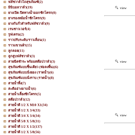
ฟลัชวาล์วโถสุขภัณฑ์
(2)
มินิบอลวาล์ว
(19)
view
ยางเปิด-ปิดทางน้ำออกชักโครก
(0)
ยางรองหม้อน้ำชักโครก
(9)
ยางกันรั่วสำหรับฟลัชวาล์ว
(9)
เรนชาวเวอร์
(4)
รูฟเดรน
(2)
ราวปรับระดับ/ราวเลื่อน
(1)
ราวแขวนผ้า
(15)
ลูกลอย
(11)
ลูกสูบฟลัชวาล์ว
(3)
สายฉีดชำระ พร้อมสต๊อปวาล์ว
(3)
view
สุขภัณฑ์แบบชิ้นเดียว (ท่อลงพื้น)
(6)
สุขภัณฑ์แบบนั่งยอง (ราดน้ำ)
(6)
สุขภัณฑ์แบบนั่งราบ (ราดน้ำ)
(8)
สายน้ำทิ้ง
(7)
สะดืออ่างอาบน้ำ
(6)
สายน้ำเลี้ยงชักโครก
(5)
สต๊อปวาล์ว
(12)
สายน้ำดี 1/2 X M10 X1
(34)
สายน้ำดี 1/2 X 3/4
(33)
view
สายน้ำดี 3/4 X 3/4
(34)
สายน้ำดี 5/8 X 5/8
(31)
สายน้ำดี 1/2 X 1/2
(137)
สายน้ำดี 1/2 X 5/8
(56)