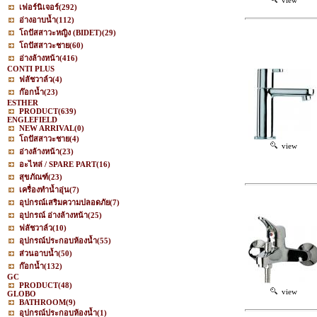
view
เฟอร์นิเจอร์
(292)
อ่างอาบน้ำ
(112)
โถปัสสาวะหญิง (BIDET)
(29)
โถปัสสาวะชาย
(60)
อ่างล้างหน้า
(416)
CONTI PLUS
ฟลัชวาล์ว
(4)
ก๊อกน้ำ
(23)
ESTHER
PRODUCT
(639)
ENGLEFIELD
NEW ARRIVAL
(0)
โถปัสสาวะชาย
(4)
view
อ่างล้างหน้า
(23)
อะไหล่ / SPARE PART
(16)
สุขภัณฑ์
(23)
เครื่องทำน้ำอุ่น
(7)
อุปกรณ์เสริมความปลอดภัย
(7)
อุปกรณ์ อ่างล้างหน้า
(25)
ฟลัชวาล์ว
(10)
อุปกรณ์ประกอบห้องน้ำ
(55)
ส่วนอาบน้ำ
(50)
ก๊อกน้ำ
(132)
GC
PRODUCT
(48)
view
GLOBO
BATHROOM
(9)
อุปกรณ์ประกอบห้องน้ำ
(1)