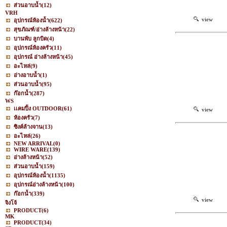
ส่วนอาบน้ำ
(12)
VRH
view
อุปกรณ์ห้องน้ำ
(622)
สุขภัณฑ์/อ่างล้างหน้า
(22)
บานพับ ลูกบิด
(4)
อุปกรณ์ห้องครัว
(11)
อุปกรณ์ อ่างล้างหน้า
(45)
อะไหล่
(9)
อ่างอาบน้ำ
(1)
ส่วนอาบน้ำ
(95)
ก๊อกน้ำ
(287)
WS
เเคมปิ้ง OUTDOOR
(61)
view
ห้องครัว
(7)
ซิงค์ล้างจาน
(13)
อะไหล่
(26)
NEW ARRIVAL
(0)
WIRE WARE
(139)
อ่างล้างหน้า
(52)
ส่วนอาบน้ำ
(159)
อุปกรณ์ห้องน้ำ
(1135)
อุปกรณ์อ่างล้างหน้า
(100)
ก๊อกน้ำ
(339)
view
จิงโจ้
PRODUCT
(6)
MK
PRODUCT
(34)